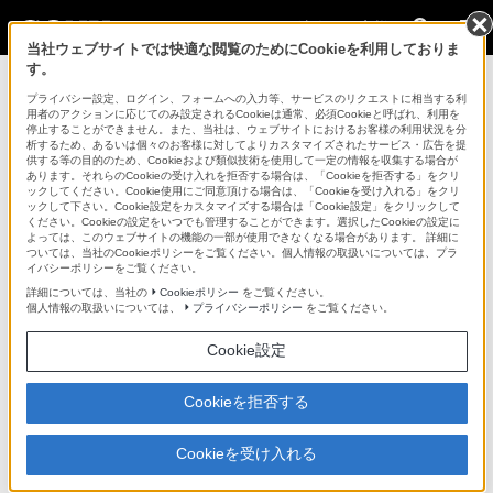
法人のお客様
当社ウェブサイトでは快適な閲覧のためにCookieを利用しておりま
す。
レコーダー／プレーヤー用周辺機器・アクセサリー >
PDBZ-
UPG03
>
商品の写真
プライバシー設定、ログイン、フォームへの入力等、サービスのリクエストに相当する利
用者のアクションに応じてのみ設定されるCookieは通常、必須Cookieと呼ばれ、利用を
停止することができません。また、当社は、ウェブサイトにおけるお客様の利用状況を分
法人のお客様
析するため、あるいは個々のお客様に対してよりカスタマイズされたサービス・広告を提
供する等の目的のため、Cookieおよび類似技術を使用して一定の情報を収集する場合が
あります。それらのCookieの受け入れを拒否する場合は、「Cookieを拒否する」をクリ
レコーダー／プレーヤー用周辺機器・アクセサリー
ックしてください。Cookie使用にご同意頂ける場合は、「Cookieを受け入れる」をクリ
ックして下さい。Cookie設定をカスタマイズする場合は「Cookie設定」をクリックして
ください。Cookieの設定をいつでも管理することができます。選択したCookieの設定に
よっては、このウェブサイトの機能の一部が使用できなくなる場合があります。 詳細に
PDBZ-UPG03
ついては、当社のCookieポリシーをご覧ください。個人情報の取扱いについては、プラ
イバシーポリシーをご覧ください。
詳細については、当社の
Cookieポリシー
をご覧ください。
ソフトウェアアップグレードキー
PDBZ-UPG03
個人情報の取扱いについては、
プライバシーポリシー
をご覧ください。
Cookie設定
商品の写真
Cookieを拒否する
Cookieを受け入れる