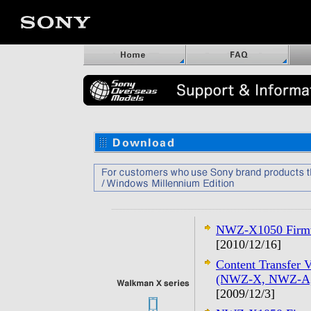
NWZ-X1050 Firmw
[2010/12/16]
Content Transfer
(NWZ-X, NWZ-A, 
[2009/12/3]