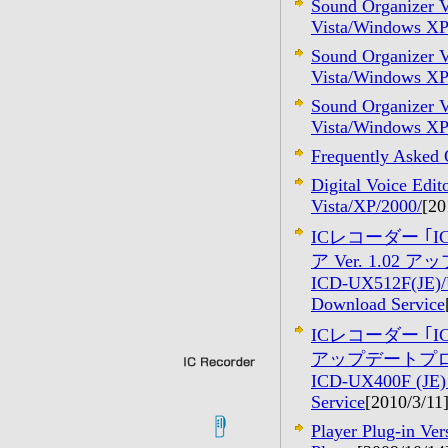
Sound Organizer 
Vista/Windows X
Sound Organizer 
Vista/Windows X
Sound Organizer 
Vista/Windows X
Frequently Asked 
Digital Voice Edi
Vista/XP/2000/
[20
ICレコーダー ｢ICD
ア Ver. 1.
ICD-UX512F(JE)/
Download Service
ICレコーダー ｢ICD
アップデートプ
ICD-UX400F (JE)
Service
[2010/3/11
Player Plug-in Ve