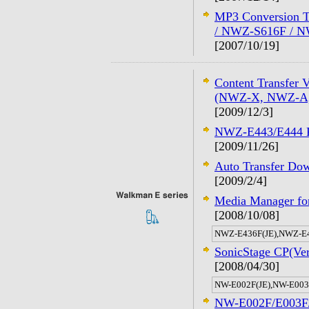
MP3 Conversion 
/ NWZ-S616F / 
[2007/10/19]
Content Transfer
(NWZ-X, NWZ-A, 
[2009/12/3]
NWZ-E443/E444 F
[2009/11/26]
Auto Transfer D
[2009/2/4]
Media Manager f
[2008/10/08]
NWZ-E436F(JE),NWZ-E4
SonicStage CP(Ver
[2008/04/30]
NW-E002F(JE),NW-E003
NW-E002F/E003F/