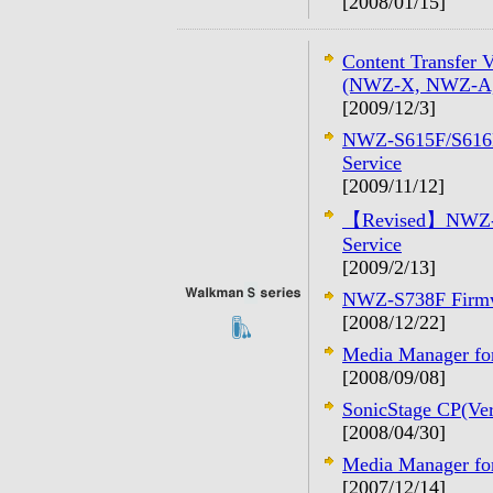
[2008/01/15]
Content Transfer
(NWZ-X, NWZ-A, 
[2009/12/3]
NWZ-S615F/S616F
Service
[2009/11/12]
【Revised】NWZ- S
Service
[2009/2/13]
NWZ-S738F Firmw
[2008/12/22]
Media Manager f
[2008/09/08]
SonicStage CP(Ver
[2008/04/30]
Media Manager fo
[2007/12/14]