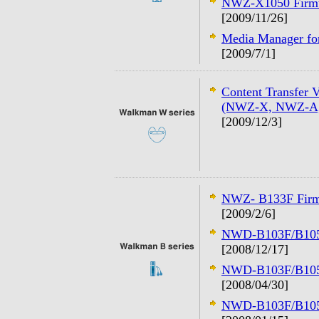
NWZ-X1050 Firmw
[2009/11/26]
Media Manager f
[2009/7/1]
Content Transfer
(NWZ-X, NWZ-A, 
[2009/12/3]
NWZ- B133F Firm
[2009/2/6]
NWD-B103F/B105F
[2008/12/17]
NWD-B103F/B105F
[2008/04/30]
NWD-B103F/B105F