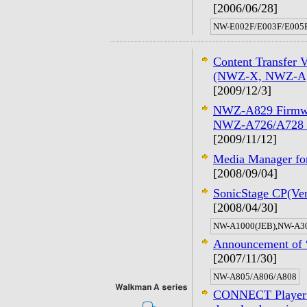
[2006/06/28]
NW-E002F/E003F/E005
Content Transfer
(NWZ-X, NWZ-A, 
[2009/12/3]
NWZ-A829 Firmwa
NWZ-A726/A728 F
[2009/11/12]
Media Manager f
[2008/09/04]
SonicStage CP(Ver
[2008/04/30]
NW-A1000(JEB),NW-A3
Announcement of 
[2007/11/30]
NW-A805/A806/A808
CONNECT Player Pl