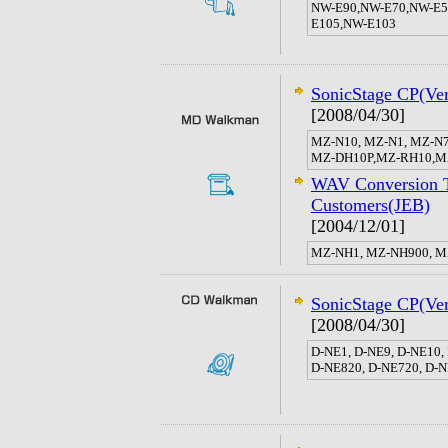
NW-E90,NW-E70,NW-E5
E105,NW-E103
SonicStage CP(Ver
[2008/04/30]
MZ-N10, MZ-N1, MZ-N7
MZ-DH10P,MZ-RH10,M
WAV Conversion 
Customers(JEB)
[2004/12/01]
MZ-NH1, MZ-NH900, M
SonicStage CP(Ver
[2008/04/30]
D-NE1, D-NE9, D-NE10,
D-NE820, D-NE720, D-