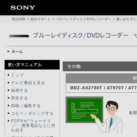
製品情報
>
総合サポート
>
ブルーレイディスク/DVDレコーダー
>
使いかたマニ
使い方マニュアル
その他
トップ
テレビ番組を見る
BDZ-AX2700T / AT970T / AT7
録画する
再生する
削除／編集する
各
コピー／ダビングする
PSP®や"ウォークマ
ン"・携帯電話などに持
ち出す