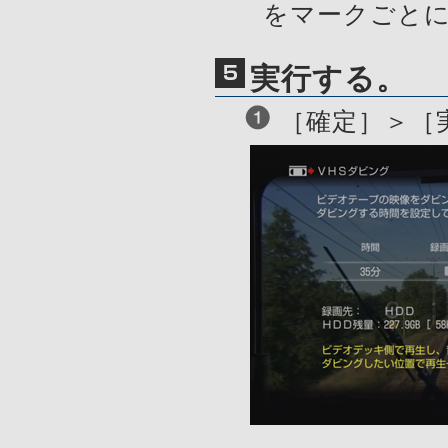
をマークごと
実行する。
［確定］＞［