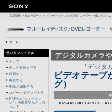
製品情報
>
総合サポート
>
ブルーレイディスク/DVDレコーダー
>
使いかたマニ
使い方マニュアル
デジタルカメラ
トップ
デジタ
テレビ番組を見る
ビデオテープ
録画する
再生する
グ）
削除／編集する
コピー／ダビングする
PSP®や"ウォークマ
ン"・携帯電話などに持
BDZ-AX2700T / AT970T / AT7
ち出す