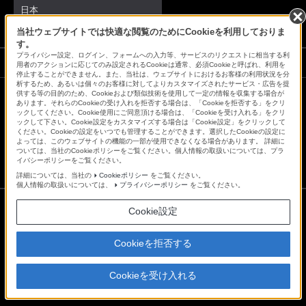
日本
当社ウェブサイトでは快適な閲覧のためにCookieを利用しておりま
す。
プライバシー設定、ログイン、フォームへの入力等、サービスのリクエストに相当する利
ソニーストアでのお買い物にあたって
用者のアクションに応じてのみ設定されるCookieは通常、必須Cookieと呼ばれ、利用を
停止することができません。また、当社は、ウェブサイトにおけるお客様の利用状況を分
析するため、あるいは個々のお客様に対してよりカスタマイズされたサービス・広告を提
供する等の目的のため、Cookieおよび類似技術を使用して一定の情報を収集する場合が
あります。それらのCookieの受け入れを拒否する場合は、「Cookieを拒否する」をクリ
会社情報
採用情報
特約店のご案内
ニュースリリース
ックしてください。Cookie使用にご同意頂ける場合は、「Cookieを受け入れる」をクリ
ックして下さい。Cookie設定をカスタマイズする場合は「Cookie設定」をクリックして
環境情報
My Sony 利用規約
ください。Cookieの設定をいつでも管理することができます。選択したCookieの設定に
よっては、このウェブサイトの機能の一部が使用できなくなる場合があります。 詳細に
ついては、当社のCookieポリシーをご覧ください。個人情報の取扱いについては、プラ
イバシーポリシーをご覧ください。
詳細については、当社の
Cookieポリシー
をご覧ください。
個人情報の取扱いについては、
プライバシーポリシー
をご覧ください。
Cookie設定
ご利用条件
プライバシーポリシー
Cookieを拒否する
正しい表示への取り組み
Copyright 2026 Sony Marketing Inc.
Cookieを受け入れる