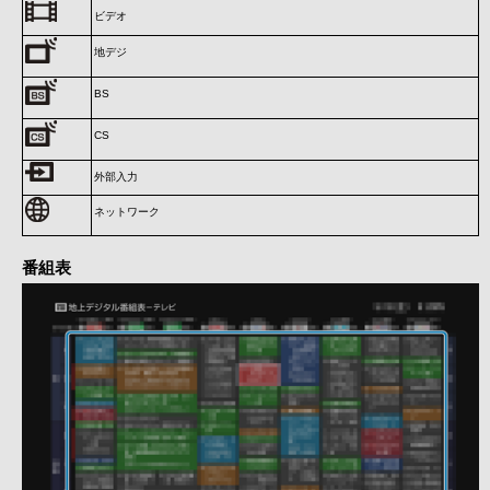
ビデオ
地デジ
BS
CS
外部入力
ネットワーク
番組表