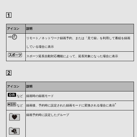
アイコン
説明
リモート／ネットワーク録画予約、または「見て録」を利用して番組を録画
している場合に表示
スポーツ延長自動対応機能によって、延長対象になった場合に表示
アイコン
説明
など
録画時の録画モード
*
など
録画後、予約時に設定された録画モードに変換される場合に表示
録画予約時に設定したグループ