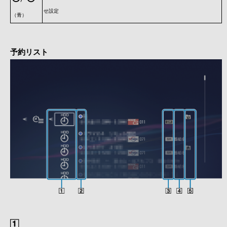
せ設定
（青）
予約リスト