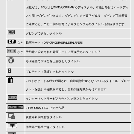
回数だけ、BDおよびDVDのCPRM対応ディスクや、本機と外付けハードディ
スク間でダビングできます。ダビングすると数字が減り、ダビング可能回数
に達すると、コピー制御信号によりダビング元のタイトルは削除されます。
ダビングできないタイトル
など
録画モード（DR/XR/XSR/SR/LSR/LR/ER）
*2
など
予約時に設定された録画モードに変換予定のタイトル
毎回録画で前回分を上書きしたタイトル
プロテクト（保護）されたタイトル
x-おまかせ・まる録で録画され、自動削除対象となっているタイトル。プロテ
クト（保護）や編集をすると、自動削除対象からはずれます
インターネットサービスからパック購入したタイトル
x-Pict Story HDのビデオ作品
視聴年齢制限付きタイトル
他機器で再生できるタイトル