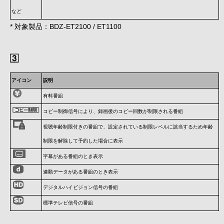
など
* 対象製品：BDZ-ET2100 / ET1100
アイコン
説明
有料番組
コピー制御信号により、録画後のコピー回数が制限される番組
視聴年齢制限付きの番組で、設定されている制限レベルに該当するため年齢
制限を解除して予約した場合に表示
字幕がある番組のとき表示
連動データがある番組のとき表示
デジタルハイビジョン信号の番組
標準テレビ信号の番組