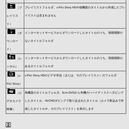
プレイリストフォルダ。x-Pict Story HDや他機器のタイトルから作成したプレ
（プ
イリストは含まれません
レイリス
ト）
インターネットサービスからダウンロードしたタイトルのうち、視聴期限の
（ダ
ないタイトルフォルダ
ウンロー
ド）
インターネットサービスからダウンロードしたタイトルのうち、視聴期限の
（レ
あるタイトルフォルダ
ンタル）
x-Pict Story HDのビデオ作品（または、そのプレイリスト）のフォルダ
（x-
Pict Story）
他機器のタイトルフォルダ。8cm DVDから本機のハードディスクへダビング
（ビ
したタイトル、AVCHDダビングで取り込まれたタイトル（カメラ取込みで作
デオカメラ
成したタイトルや、そのプレイリスト）を表示します
映像）