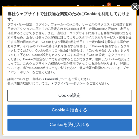
0
当社ウェブサイトでは快適な閲覧のためにCookieを利用しておりま
す。
使いかたマニュアル
>
その他
プライバシー設定、ログイン、フォームへの入力等、サービスのリクエストに相当する利
用者のアクションに応じてのみ設定されるCookieは通常、必須Cookieと呼ばれ、利用を
停止することができません。また、当社は、ウェブサイトにおけるお客様の利用状況を分
析するため、あるいは個々のお客様に対してよりカスタマイズされたサービス・広告を提
ブルーレイディスク/DVDレコーダー
供する等の目的のため、Cookieおよび類似技術を使用して一定の情報を収集する場合が
あります。それらのCookieの受け入れを拒否する場合は、「Cookieを拒否する」をクリ
サポート・お問い合わせ
ックしてください。Cookie使用にご同意頂ける場合は、「Cookieを受け入れる」をクリ
ックして下さい。Cookie設定をカスタマイズする場合は「Cookie設定」をクリックして
ください。Cookieの設定をいつでも管理することができます。選択したCookieの設定に
よっては、このウェブサイトの機能の一部が使用できなくなる場合があります。 詳細に
その他
ついては、当社のCookieポリシーをご覧ください。個人情報の取扱いについては、プラ
イバシーポリシーをご覧ください。
対象製品
詳細については、当社の
Cookieポリシー
をご覧ください。
個人情報の取扱いについては、
プライバシーポリシー
をご覧ください。
BDZ-ET2100 / ET1100 / EW1100 / EW510 / E510
Cookie設定
Cookieを拒否する
Cookieを受け入れる