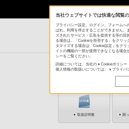
当社ウェブサイトでは快適な閲覧のた
製品情報
>
総合サポート
>
モバイルHDスナップ
プライバシー設定、ログイン、フォームへの入
ばれ、利用を停止することができません。
ズされたサービス・広告を提供する等の目的の
モバイルHDスナップカメラ “b
る場合は、「Cookieを拒否する」をクリッ
タマイズする場合は「Cookie設定」をク
イトの機能の一部が使用できなくなる場合が
シーをご覧ください。
詳細については、当社の
Cookieポリシー
個人情報の取扱いについては、
プライバ
目的別サポート
取扱説明書
困っ