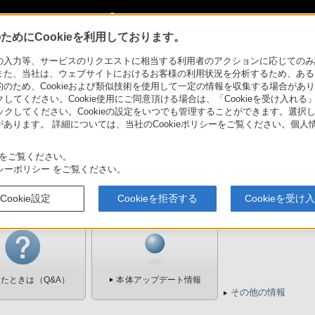
My Sonyに新規登録
サインイン
サインインするともっと便利に
めにCookieを利用しております。
カメラ “bloggie”（ブロギー）
力等、サービスのリクエストに相当する利用者のアクションに応じてのみ設定され
また、当社は、ウェブサイトにおけるお客様の利用状況を分析するため、ある
ため、Cookieおよび類似技術を使用して一定の情報を収集する場合がありま
loggie”（ブロギー）
サポート・お問い合わせ
クしてください。Cookie使用にご同意頂ける場合は、「Cookieを受け入れる
リックしてください。Cookieの設定をいつでも管理することができます。選択し
あります。 詳細については、当社のCookieポリシーをご覧ください。個
をご覧ください。
シーポリシー
をご覧ください。
Cookie設定
Cookieを拒否する
Cookieを受け
たときは（Q&A）
本体アップデート情報
その他の情報