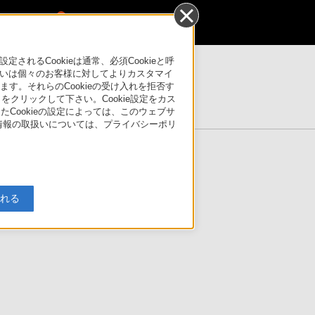
0
るCookieは通常、必須Cookieと呼
いは個々のお客様に対してよりカスタマイ
す。それらのCookieの受け入れを拒否す
製品情報ページ
」をクリックして下さい。Cookie設定をカス
たCookieの設定によっては、このウェブサ
人情報の取扱いについては、プライバシーポリ
製品に関する重要なお知らせ
入れる