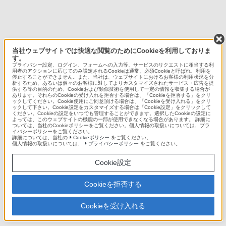
当社ウェブサイトでは快適な閲覧のためにCookieを利用しておりま
す。
プライバシー設定、ログイン、フォームへの入力等、サービスのリクエストに相当する利
用者のアクションに応じてのみ設定されるCookieは通常、必須Cookieと呼ばれ、利用を
停止することができません。また、当社は、ウェブサイトにおけるお客様の利用状況を分
析するため、あるいは個々のお客様に対してよりカスタマイズされたサービス・広告を提
供する等の目的のため、Cookieおよび類似技術を使用して一定の情報を収集する場合が
あります。それらのCookieの受け入れを拒否する場合は、「Cookieを拒否する」をクリ
ックしてください。Cookie使用にご同意頂ける場合は、「Cookieを受け入れる」をクリ
ックして下さい。Cookie設定をカスタマイズする場合は「Cookie設定」をクリックして
ください。Cookieの設定をいつでも管理することができます。選択したCookieの設定に
よっては、このウェブサイトの機能の一部が使用できなくなる場合があります。 詳細に
ついては、当社のCookieポリシーをご覧ください。個人情報の取扱いについては、プラ
イバシーポリシーをご覧ください。
詳細については、当社の
Cookieポリシー
をご覧ください。
個人情報の取扱いについては、
プライバシーポリシー
をご覧ください。
Cookie設定
Cookieを拒否する
Cookieを受け入れる