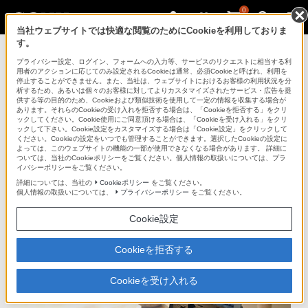
0
当社ウェブサイトでは快適な閲覧のためにCookieを利用しておりま
す。
プライバシー設定、ログイン、フォームへの入力等、サービスのリクエストに相当する利
用者のアクションに応じてのみ設定されるCookieは通常、必須Cookieと呼ばれ、利用を
停止することができません。また、当社は、ウェブサイトにおけるお客様の利用状況を分
析するため、あるいは個々のお客様に対してよりカスタマイズされたサービス・広告を提
Xperia(TM) Tablet S
供する等の目的のため、Cookieおよび類似技術を使用して一定の情報を収集する場合が
あります。それらのCookieの受け入れを拒否する場合は、「Cookieを拒否する」をクリ
ックしてください。Cookie使用にご同意頂ける場合は、「Cookieを受け入れる」をクリ
ックして下さい。Cookie設定をカスタマイズする場合は「Cookie設定」をクリックして
タブレットデバイス
Xperia(TM) Tablet S
ください。Cookieの設定をいつでも管理することができます。選択したCookieの設定に
よっては、このウェブサイトの機能の一部が使用できなくなる場合があります。 詳細に
ついては、当社のCookieポリシーをご覧ください。個人情報の取扱いについては、プラ
イバシーポリシーをご覧ください。
商品の特長 | 映画をみる・ゲームであそ
詳細については、当社の
Cookieポリシー
をご覧ください。
ぶ
個人情報の取扱いについては、
プライバシーポリシー
をご覧ください。
Cookie設定
前へ
次へ
Cookieを拒否する
Cookieを受け入れる