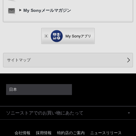
My Sonyメールマガジン
サイトマップ
日本
ファイル形式
拡張子
コーデック
プロファ
MP4
H.264
Baseline
.mp4
Simple P
ソニーストアでのお買い物にあたって
.m4v
MP4
MPEG-4
Advanc
.3gp
Simple P
会社情報
採用情報
特約店のご案内
ニュースリリース
ASF
.wmv
VC-1
Main Pro