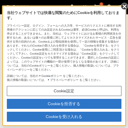
0
当社ウェブサイトでは快適な閲覧のためにCookieを利用しておりま
す。
プライバシー設定、ログイン、フォームへの入力等、サービスのリクエストに相当する利
用者のアクションに応じてのみ設定されるCookieは通常、必須Cookieと呼ばれ、利用を
停止することができません。また、当社は、ウェブサイトにおけるお客様の利用状況を分
析するため、あるいは個々のお客様に対してよりカスタマイズされたサービス・広告を提
Xperia(TM) Tablet S
供する等の目的のため、Cookieおよび類似技術を使用して一定の情報を収集する場合が
あります。それらのCookieの受け入れを拒否する場合は、「Cookieを拒否する」をクリ
ックしてください。Cookie使用にご同意頂ける場合は、「Cookieを受け入れる」をクリ
ックして下さい。Cookie設定をカスタマイズする場合は「Cookie設定」をクリックして
ください。Cookieの設定をいつでも管理することができます。選択したCookieの設定に
よっては、このウェブサイトの機能の一部が使用できなくなる場合があります。 詳細に
ついては、当社のCookieポリシーをご覧ください。個人情報の取扱いについては、プラ
イバシーポリシーをご覧ください。
詳細については、当社の
Cookieポリシー
をご覧ください。
個人情報の取扱いについては、
プライバシーポリシー
をご覧ください。
Cookie設定
Cookieを拒否する
タブレットデバイス
Xperia(TM) Tablet S
Cookieを受け入れる
商品の写真