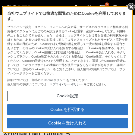
0
当社ウェブサイトでは快適な閲覧のためにCookieを利用しておりま
す。
プライバシー設定、ログイン、フォームへの入力等、サービスのリクエストに相当する利
用者のアクションに応じてのみ設定されるCookieは通常、必須Cookieと呼ばれ、利用を
停止することができません。また、当社は、ウェブサイトにおけるお客様の利用状況を分
析するため、あるいは個々のお客様に対してよりカスタマイズされたサービス・広告を提
Xperia(TM) Tablet S
供する等の目的のため、Cookieおよび類似技術を使用して一定の情報を収集する場合が
あります。それらのCookieの受け入れを拒否する場合は、「Cookieを拒否する」をクリ
ックしてください。Cookie使用にご同意頂ける場合は、「Cookieを受け入れる」をクリ
ックして下さい。Cookie設定をカスタマイズする場合は「Cookie設定」をクリックして
ください。Cookieの設定をいつでも管理することができます。選択したCookieの設定に
よっては、このウェブサイトの機能の一部が使用できなくなる場合があります。 詳細に
ついては、当社のCookieポリシーをご覧ください。個人情報の取扱いについては、プラ
イバシーポリシーをご覧ください。
詳細については、当社の
Cookieポリシー
をご覧ください。
個人情報の取扱いについては、
プライバシーポリシー
をご覧ください。
Cookie設定
Cookieを拒否する
ライフシーンにとけこむ、スマートなカタチ。
いつも心地よく向き合える、自由に楽しめる
Cookieを受け入れる
タブレットデバイス
Xperia(TM) Tablet S