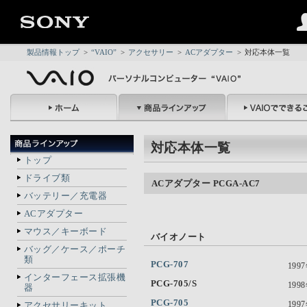
製品情報トップ
>
“VAIO”
>
アクセサリー
>
ACアダプター
>
対応本体一覧
対応本体一覧
トップ
ドライブ類
ACアダプター PCGA-AC7
バッテリー／充電器
ACアダプター
マウス／キーボード
バイオノート
バッグ／ケース／ポーチ
類
PCG-707
199
インターフェース拡張機
PCG-705/S
199
器
PCG-705
199
アクセサリーキット