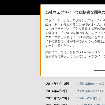
当社ウェブサイトでは快適な閲覧のた
製品情報
>
“VAIO”
>
お知らせ
プライバシー設定、ログイン、フォームへの入
ばれ、利用を停止することができません。
ズされたサービス・広告を提供する等の目的の
パーソナルコンピューター
る場合は、「Cookieを拒否する」をクリッ
タマイズする場合は「Cookie設定」をク
イトの機能の一部が使用できなくなる場合が
シーをご覧ください。
詳細については、当社の
Cookieポリシー
ラインアップ
アクセサリー
個人情報の取扱いについては、
プライバ
お知らせ
2014年4月10日
PlayMemorie
2014年4月2日
PlayMemori
2014年2月28日
VGF-CP1向