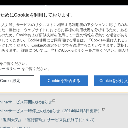
My Sonyに新規登録
サインイン
サインインするともっと便利に
めにCookieを利用しております。
力等、サービスのリクエストに相当する利用者のアクションに応じてのみ設定され
また、当社は、ウェブサイトにおけるお客様の利用状況を分析するため、ある
ため、Cookieおよび類似技術を使用して一定の情報を収集する場合がありま
 VAIO
クしてください。Cookie使用にご同意頂ける場合は、「Cookieを受け入れる
本サイトは、2014年6月以前発売のソニー
リックしてください。Cookieの設定をいつでも管理することができます。選択し
2014年8月以降に発売されたVAIO株式会社
あります。 詳細については、当社のCookieポリシーをご覧ください。個
をご覧ください。
VAIOでできること
My VAIO
シーポリシー
をご覧ください。
Cookie設定
Cookieを拒否する
Cookieを受け
s Onlineサービス再開のお知らせ
es Onlineサービス一時停止のお知らせ（2014年4月8日更新）
け 「週間天気」「運行情報」サービス提供終了について