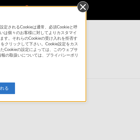
0
るCookieは通常、必須Cookieと呼
いは個々のお客様に対してよりカスタマイ
す。それらのCookieの受け入れを拒否す
法人のお客様はこちら
」をクリックして下さい。Cookie設定をカス
株式会社製VAIOの製品情報を掲載しています。
たCookieの設定によっては、このウェブサ
製VAIOの製品情報は
こちら
をご覧ください。
人情報の取扱いについては、プライバシーポリ
サポート・
お問い合わせ
入れる