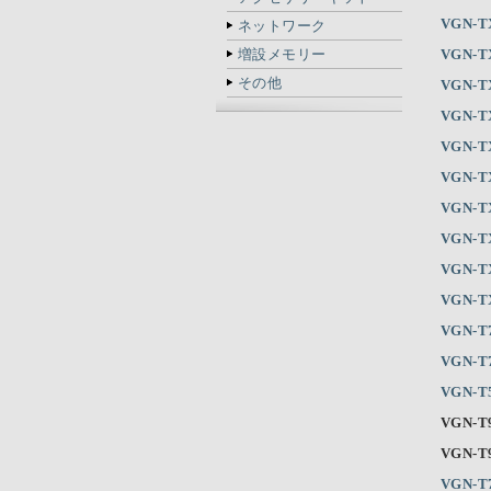
VGN-T
ネットワーク
増設メモリー
VGN-T
その他
VGN-T
VGN-T
VGN-T
VGN-T
VGN-T
VGN-T
VGN-T
VGN-T
VGN-T
VGN-T
VGN-T
VGN-T
VGN-T
VGN-T