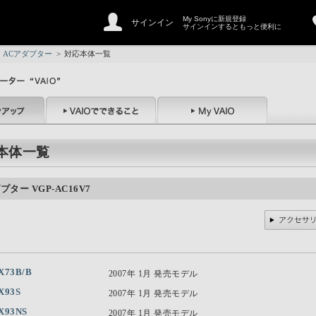
My Sonyに新規登録
サインイン
サインインするともっと便利に
ACアダプター
>
対応本体一覧
本体一覧
プター VGP-AC16V7
X73B/B
2007年 1月 発売モデル
X93S
2007年 1月 発売モデル
X93NS
2007年 1月 発売モデル