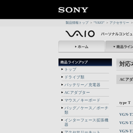
製品情報トップ
>
“VAIO”
>
アクセサリー
>
対応
トップ
ドライブ類
ACアダ
バッテリー／充電器
ACアダプター
マウス／キーボード
type T
バッグ／ケース／ポーチ
類
VGN-T
インターフェース拡張機
VGN-T
器
VGN-T
アクセサリーキット