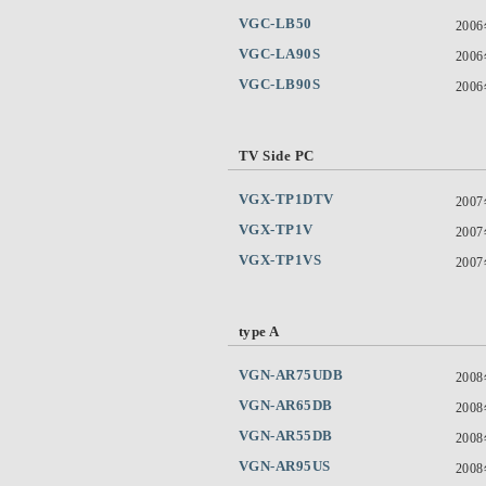
VGC-LB50
200
VGC-LA90S
200
VGC-LB90S
200
TV Side PC
VGX-TP1DTV
200
VGX-TP1V
200
VGX-TP1VS
200
type A
VGN-AR75UDB
200
VGN-AR65DB
200
VGN-AR55DB
200
VGN-AR95US
200