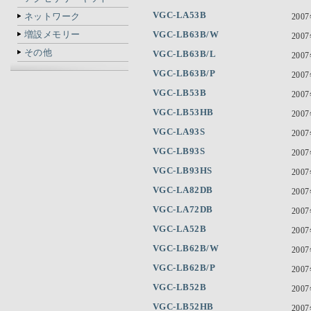
VGC-LA53B
ネットワーク
200
増設メモリー
VGC-LB63B/W
200
その他
VGC-LB63B/L
200
VGC-LB63B/P
200
VGC-LB53B
200
VGC-LB53HB
200
VGC-LA93S
200
VGC-LB93S
200
VGC-LB93HS
200
VGC-LA82DB
200
VGC-LA72DB
200
VGC-LA52B
200
VGC-LB62B/W
200
VGC-LB62B/P
200
VGC-LB52B
200
VGC-LB52HB
200