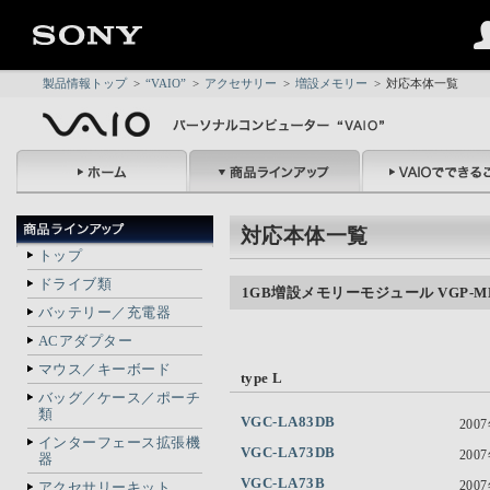
製品情報トップ
>
“VAIO”
>
アクセサリー
>
増設メモリー
>
対応本体一覧
対応本体一覧
トップ
ドライブ類
1GB増設メモリーモジュール VGP-M
バッテリー／充電器
ACアダプター
マウス／キーボード
type L
バッグ／ケース／ポーチ
類
VGC-LA83DB
200
インターフェース拡張機
VGC-LA73DB
200
器
VGC-LA73B
200
アクセサリーキット