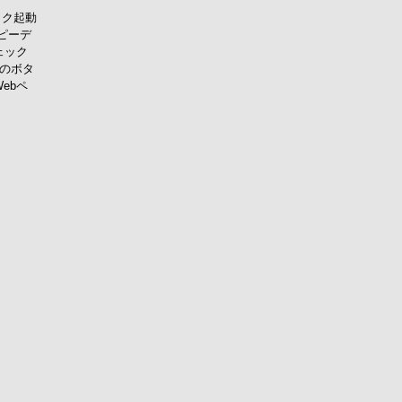
ック起動
ピーデ
ェック
のボタ
ebペ