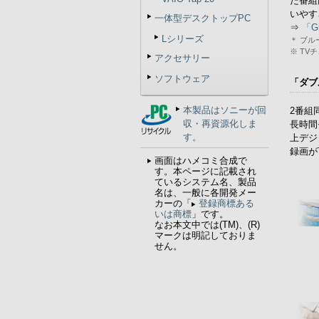
た番組
いやす
一体型デスクトップPC
⇒
「G
Lシリーズ
＊ ブ
※ T
アクセサリー
ソフトウェア
「ダブ
本製品はソニーが回
2番組
収・再資源化しま
長時間
す。
上デジ
録画が
画面はハメコミ合成で
す。本ページに記載され
ているシステム名、製品
名は、一般に各開発メー
カーの「
登録商標ある
いは商標
」です。
なお本文中では(TM)、(R)
マークは明記しておりま
せん。