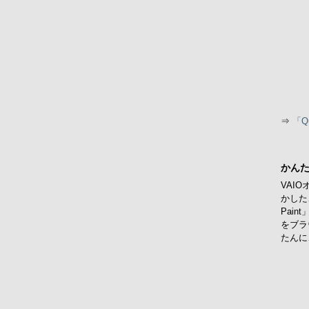
⇒
「Q
かん
VAI
かした
Pai
をブラ
たんに