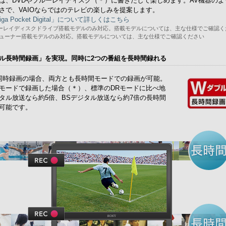
は、DVDやブルーレイディスク（＊）に書きだして楽しめます。AV機器のよ
さで、VAIOならではのテレビの楽しみを提案します。
iga Pocket Digital」について詳しくはこちら
ルーレイディスクドライブ搭載モデルのみ対応。搭載モデルについては、主な仕様でご確認く
Vチューナー搭載モデルのみ対応。搭載モデルについては、主な仕様でご確認ください
ル長時間録画」を実現。同時に2つの番組を長時間録れる
同時録画の場合、両方とも長時間モードでの録画が可能。
モードで録画した場合（＊）、標準のDRモードに比べ地
タル放送なら約5倍、BSデジタル放送なら約7倍の長時間
可能です。