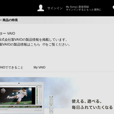
My Sonyに新規登録
サインイン
サインインするともっと便利に
>
商品の特長
ー VAIO
株式会社製VAIOの製品情報を掲載しています。
製VAIOの製品情報は
こちら
をご覧ください。
VAIOでできること
My VAIO