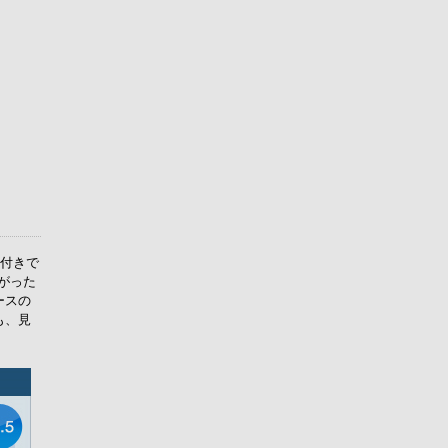
声付きで
がった
ースの
も、見