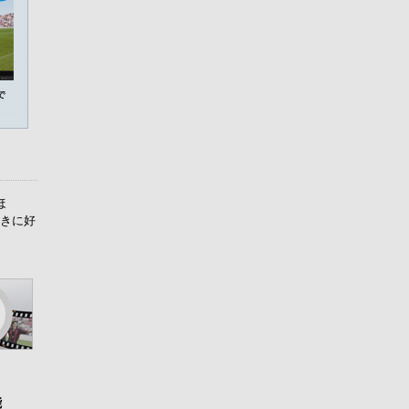
ほ
ときに好
能