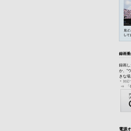
録画番
録画し
か、“
きな場
＊ 対応
⇒ 「
電源オ