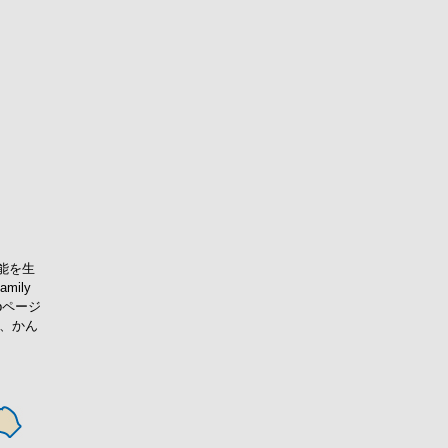
機能を生
ily
bページ
で、かん