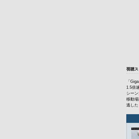
視聴ス
「Gi
1.5
シーン
移動場
逃した