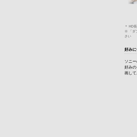
＊ HD
※ 「ダ
さい
好みに
ソニー
好みの
画して