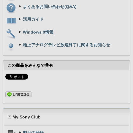
インターネットを通
よくあるお問い合わせ(Q&A)
できるソフトウェア
ュニケーションやア
ご利用いただけます
活用ガイド
Windows 8情報
Family Paint
タッチ操作に対応し
地上アナログテレビ放送終了に関するお知らせ
だ写真やさまざまな
しむことができます
この商品をみんなで共有
ワープロ・表計算
Microsoft Office
ワープロソフトWord 
ール・情報管理ソフトO
フトPowerPoint 
2010をプリインス
なビジネスユースま
My Sony Club
設定・ユーティリティー
製品の登録
VAIO Gate