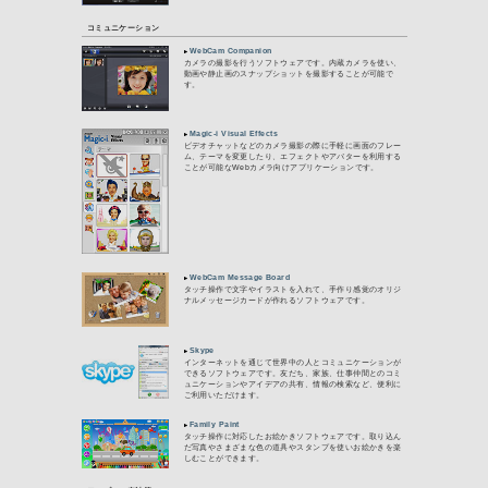
■法人のお客様向け
【個人のお客様向け】VAIOで使えるソフトウ
AVエンターテインメント
Media Gallery
VAIOにためた写真
テンツを表示・再生
テレビ
Giga Pocket Digit
多彩な視聴機能と録
た、デジタル放送を