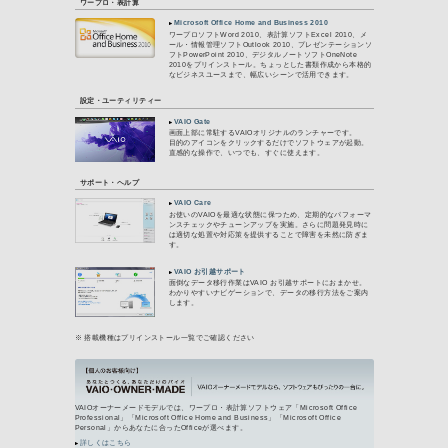
写真・ビデオ編集
PlayMemories Ho
写真やビデオを管理
す。
Adobe Photoshop
シンプル簡単な操作
真を記念の作品に仕
Adobe Photoshop 
撮影後のデジタルフ
トウェアです。Ligh
ジタルフォトを扱う
ての作業を１つのア
可能。コンピュータ
時間を撮影作業に割