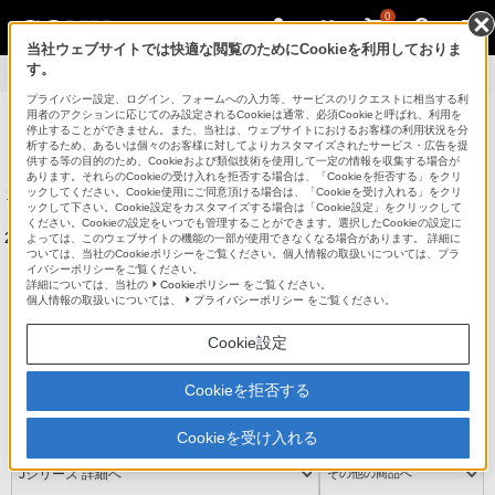
0
当社ウェブサイトでは快適な閲覧のためにCookieを利用しておりま
す。
製品情報
>
ソフトウェア
プライバシー設定、ログイン、フォームへの入力等、サービスのリクエストに相当する利
用者のアクションに応じてのみ設定されるCookieは通常、必須Cookieと呼ばれ、利用を
パーソナルコンピューター VAIO
停止することができません。また、当社は、ウェブサイトにおけるお客様の利用状況を分
析するため、あるいは個々のお客様に対してよりカスタマイズされたサービス・広告を提
供する等の目的のため、Cookieおよび類似技術を使用して一定の情報を収集する場合が
法人のお客様はこちら
あります。それらのCookieの受け入れを拒否する場合は、「Cookieを拒否する」をクリ
ックしてください。Cookie使用にご同意頂ける場合は、「Cookieを受け入れる」をクリ
本サイトは、2014年6月以前発売のソニー株式会社製VAIOの製品情報
ックして下さい。Cookie設定をカスタマイズする場合は「Cookie設定」をクリックして
を掲載しています。
ください。Cookieの設定をいつでも管理することができます。選択したCookieの設定に
2014年8月以降に発売されたVAIO株式会社製VAIOの製品情報は
こちら
よっては、このウェブサイトの機能の一部が使用できなくなる場合があります。 詳細に
ついては、当社のCookieポリシーをご覧ください。個人情報の取扱いについては、プラ
をご覧ください。
イバシーポリシーをご覧ください。
詳細については、当社の
Cookieポリシー
をご覧ください。
個人情報の取扱いについては、
プライバシーポリシー
をご覧ください。
ラインアップ
アクセサリー
Cookie設定
VAIOでできること
My VAIO
Cookieを拒否する
サポート
Cookieを受け入れる
Jシリーズ