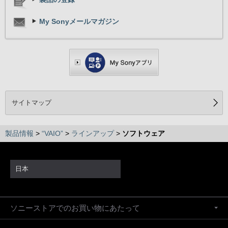
画面上部に常駐するV
目的のアイコンをク
My Sonyメールマガジン
直感的な操作で、い
サポート・ヘルプ
VAIO Care
お使いのVAIOを最
ンスチェックやチュ
サイトマップ
は適切な処置や対応
す。
製品情報
>
“VAIO”
>
ラインアップ
>
ソフトウェア
VAIO お引越サポ
面倒なデータ移行作業
わかりやすいナビゲ
日本
します。
※ 搭載機種はプリインストール一覧でご確認く
ソニーストアでのお買い物にあたって