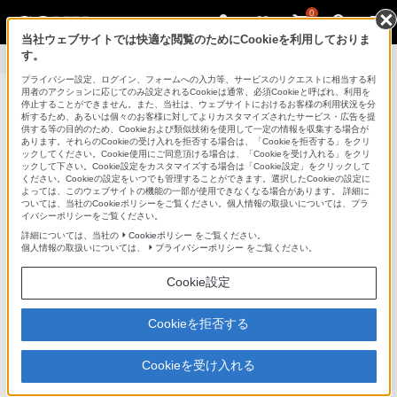
0
当社ウェブサイトでは快適な閲覧のためにCookieを利用しておりま
す。
製品情報
>
高画質・高音質
プライバシー設定、ログイン、フォームへの入力等、サービスのリクエストに相当する利
用者のアクションに応じてのみ設定されるCookieは通常、必須Cookieと呼ばれ、利用を
パーソナルコンピューター VAIO
停止することができません。また、当社は、ウェブサイトにおけるお客様の利用状況を分
析するため、あるいは個々のお客様に対してよりカスタマイズされたサービス・広告を提
供する等の目的のため、Cookieおよび類似技術を使用して一定の情報を収集する場合が
法人のお客様はこちら
あります。それらのCookieの受け入れを拒否する場合は、「Cookieを拒否する」をクリ
ックしてください。Cookie使用にご同意頂ける場合は、「Cookieを受け入れる」をクリ
ックして下さい。Cookie設定をカスタマイズする場合は「Cookie設定」をクリックして
ください。Cookieの設定をいつでも管理することができます。選択したCookieの設定に
ラインアップ
アクセサリー
よっては、このウェブサイトの機能の一部が使用できなくなる場合があります。 詳細に
ついては、当社のCookieポリシーをご覧ください。個人情報の取扱いについては、プラ
イバシーポリシーをご覧ください。
VAIOでできること
My VAIO
詳細については、当社の
Cookieポリシー
をご覧ください。
個人情報の取扱いについては、
プライバシーポリシー
をご覧ください。
サポート・
お問い合わせ
Cookie設定
高画質・高音質
Cookieを拒否する
Cookieを受け入れる