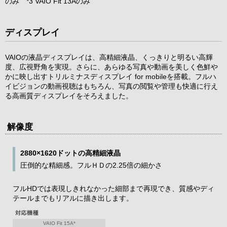
のみ *3 VAIO Fit 13Aのみ
ディスプレイ
VAIOの液晶ディスプレイは、高精細液晶、くっきりと明るい高輝
度、広視野角を実現。さらに、あらゆる写真や動画を美しく色鮮や
かに映し出すトリルミナスディスプレイ for mobileを搭載。フルハ
イビジョンの動画視聴はもちろん、写真の閲覧や管理も快適に行え
る高画質ディスプレイをそろえました。
解像度
2880×1620ドットの高精細液晶
圧倒的な精細感。フルＨＤの2.25倍の細かさ
フルHDでは表現しきれなかった細部まで再現でき、質感やディ
テールまでもリアルに描き出します。
VAIO Fit 15A*