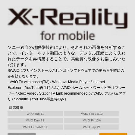
ソニー独自の超解像技術により、それぞれの画像を分析するこ
とで、インターネット動画のような、デジタル圧縮により失わ
れたデータを再構築することで、高画質な映像をお楽しみいた
だけます。
※VAIOにプリインストールされた以下ソフトウェアでの動画再生時にの
み有効となります。
- VAIO TV with nasne(TM) / Windows Media Player / Internet
Explorer（YouTube再生時のみ）/VAIO ホームネットワークビデオプレー
ヤー / Xbox Video / StationTV Link recommended by VAIO / アルバムアプ
リ / Socialife（YouTube再生時のみ）
VAIO Tap 11
VAIO Pro 11/13
VAIO Duo 13
VAIO Fit 13A
VAIO Fit 14A/15A
VAIO Tap 21