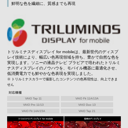
鮮明な色を繊細に、質感までも再現
トリルミナスディスプレイ for mobileは、最新世代のディスプ
レイ技術により、幅広い色再現領域を持ち、豊かで自然な色を
実現します。ソニーの液晶テレビ ブラビアで培われたトリルミ
ナスディスプレイのノウハウを、モバイル機器に最適化させ、
低消費電力でも鮮やかな色表現を実現しました。
※ トリルミナスカラーで撮影したコンテンツの色再現性は、向上できま
せん
VAIO Tap 11
VAIO Fit 11A/13A
VAIO Pro 11/13
VAIO Duo 13
VAIO Fit 14A/15A
VAIO Tap 21