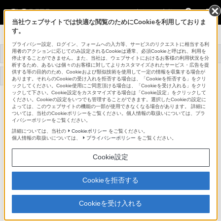
法人のお客様
当社ウェブサイトでは快適な閲覧のためにCookieを利用しておりま
す。
データプロジェクター
プライバシー設定、ログイン、フォームへの入力等、サービスのリクエストに相当する利
用者のアクションに応じてのみ設定されるCookieは通常、必須Cookieと呼ばれ、利用を
トップ
商品一覧
関連商品
事例紹介
停止することができません。また、当社は、ウェブサイトにおけるお客様の利用状況を分
析するため、あるいは個々のお客様に対してよりカスタマイズされたサービス・広告を提
供する等の目的のため、Cookieおよび類似技術を使用して一定の情報を収集する場合が
サポート・お問い合わせ
あります。それらのCookieの受け入れを拒否する場合は、「Cookieを拒否する」をクリ
ックしてください。Cookie使用にご同意頂ける場合は、「Cookieを受け入れる」をクリ
ックして下さい。Cookie設定をカスタマイズする場合は「Cookie設定」をクリックして
ください。Cookieの設定をいつでも管理することができます。選択したCookieの設定に
FTB-T1000
よっては、このウェブサイトの機能の一部が使用できなくなる場合があります。 詳細に
ついては、当社のCookieポリシーをご覧ください。個人情報の取扱いについては、プラ
イバシーポリシーをご覧ください。
サスペンションサポートベース
FTB-T1000
詳細については、当社の
Cookieポリシー
をご覧ください。
個人情報の取扱いについては、
プライバシーポリシー
をご覧ください。
Cookie設定
商品の特長
Cookieを拒否する
データプロジェクター用天吊り金具ベース
Cookieを受け入れる