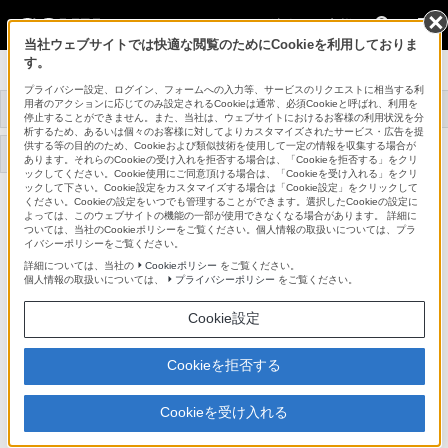
法人のお客様
当社ウェブサイトでは快適な閲覧のためにCookieを利用しておりま
す。
データプロジェクター
プライバシー設定、ログイン、フォームへの入力等、サービスのリクエストに相当する利
用者のアクションに応じてのみ設定されるCookieは通常、必須Cookieと呼ばれ、利用を
トップ
商品一覧
関連商品
事例紹介
停止することができません。また、当社は、ウェブサイトにおけるお客様の利用状況を分
析するため、あるいは個々のお客様に対してよりカスタマイズされたサービス・広告を提
供する等の目的のため、Cookieおよび類似技術を使用して一定の情報を収集する場合が
サポート・お問い合わせ
あります。それらのCookieの受け入れを拒否する場合は、「Cookieを拒否する」をクリ
ックしてください。Cookie使用にご同意頂ける場合は、「Cookieを受け入れる」をクリ
ックして下さい。Cookie設定をカスタマイズする場合は「Cookie設定」をクリックして
ください。Cookieの設定をいつでも管理することができます。選択したCookieの設定に
FTB-T1000
よっては、このウェブサイトの機能の一部が使用できなくなる場合があります。 詳細に
ついては、当社のCookieポリシーをご覧ください。個人情報の取扱いについては、プラ
イバシーポリシーをご覧ください。
サスペンションサポートベース
FTB-T1000
詳細については、当社の
Cookieポリシー
をご覧ください。
個人情報の取扱いについては、
プライバシーポリシー
をご覧ください。
Cookie設定
関連資料
Cookieを拒否する
設置説明書 (164KB)
Cookieを受け入れる
PDFファイルをご覧いただくためには Adobe