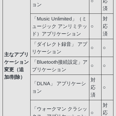
○
応
ョン
済
「Music Unlimited」（ミ
対
ュージック アンリミテッ
○
応
ド）アプリケーション
済
「ダイレクト録音」 アプ
○
○
リケーション
主なアプリ
ケーション
「Bluetooth接続設定」ア
○
○
変更（追
プリケーション
加/削除）
対
「DLNA」 アプリケーシ
応
○
ョン
済
対
「ウォークマン クラシッ
○
応