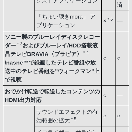
クス」アプリケーション
済
「ちょい聴きmora」 ア
＊6
×
―
プリケーション
ソニー製のブルーレイディスクレコー
＊3
ダー
およびブルーレイ/HDD搭載液
＊4
晶テレビBRAVIA〈ブラビア〉
○
○
/nasne™で録画したテレビ番組や放
送中のテレビ番組を"ウォークマン"上
で視聴
おでかけ転送で転送したコンテンツの
○
―
HDMI出力対応
サウンドエフェクトの有
○
○
＊5
効範囲の拡大