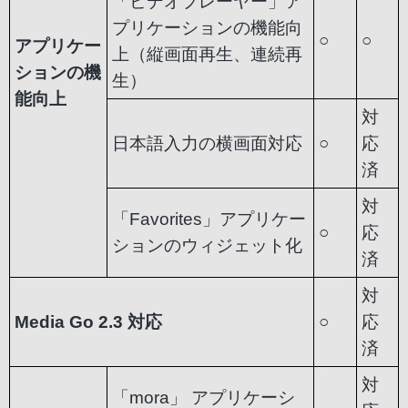
「ビデオプレーヤー」ア
プリケーションの機能向
○
○
アプリケー
上（縦画面再生、連続再
ションの機
生）
能向上
対
日本語入力の横画面対応
○
応
済
対
「Favorites」アプリケー
○
応
ションのウィジェット化
済
対
Media Go 2.3 対応
○
応
済
対
「mora」 アプリケーシ