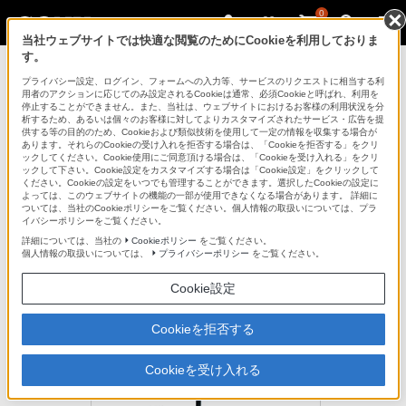
0
当社ウェブサイトでは快適な閲覧のためにCookieを利用しておりま
す。
ポータブルオーディオプレーヤー ウォークマ
ン
プライバシー設定、ログイン、フォームへの入力等、サービスのリクエストに相当する利
用者のアクションに応じてのみ設定されるCookieは通常、必須Cookieと呼ばれ、利用を
停止することができません。また、当社は、ウェブサイトにおけるお客様の利用状況を分
析するため、あるいは個々のお客様に対してよりカスタマイズされたサービス・広告を提
DCC-NWC1
供する等の目的のため、Cookieおよび類似技術を使用して一定の情報を収集する場合が
あります。それらのCookieの受け入れを拒否する場合は、「Cookieを拒否する」をクリ
ックしてください。Cookie使用にご同意頂ける場合は、「Cookieを受け入れる」をクリ
ックして下さい。Cookie設定をカスタマイズする場合は「Cookie設定」をクリックして
車内で“ウォークマン”を充電
ください。Cookieの設定をいつでも管理することができます。選択したCookieの設定に
よっては、このウェブサイトの機能の一部が使用できなくなる場合があります。 詳細に
カーコネクティングケーブル
ついては、当社のCookieポリシーをご覧ください。個人情報の取扱いについては、プラ
DCC-NWC1
イバシーポリシーをご覧ください。
詳細については、当社の
Cookieポリシー
をご覧ください。
個人情報の取扱いについては、
プライバシーポリシー
をご覧ください。
生産完了
オープン価格
Cookie設定
Cookieを拒否する
Cookieを受け入れる