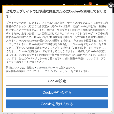
0
当社ウェブサイトでは快適な閲覧のためにCookieを利用しておりま
す。
ポータブルオーディオプレーヤー ウォークマ
ン
プライバシー設定、ログイン、フォームへの入力等、サービスのリクエストに相当する利
用者のアクションに応じてのみ設定されるCookieは通常、必須Cookieと呼ばれ、利用を
停止することができません。また、当社は、ウェブサイトにおけるお客様の利用状況を分
析するため、あるいは個々のお客様に対してよりカスタマイズされたサービス・広告を提
NW-E060シリーズ
供する等の目的のため、Cookieおよび類似技術を使用して一定の情報を収集する場合が
あります。それらのCookieの受け入れを拒否する場合は、「Cookieを拒否する」をクリ
ックしてください。Cookie使用にご同意頂ける場合は、「Cookieを受け入れる」をクリ
ックして下さい。Cookie設定をカスタマイズする場合は「Cookie設定」をクリックして
ください。Cookieの設定をいつでも管理することができます。選択したCookieの設定に
“ウォークマン”Eシリーズ[メモリータイプ]
NW-E060シリーズ
よっては、このウェブサイトの機能の一部が使用できなくなる場合があります。 詳細に
ついては、当社のCookieポリシーをご覧ください。個人情報の取扱いについては、プラ
イバシーポリシーをご覧ください。
商品の特長 | 転送
詳細については、当社の
Cookieポリシー
をご覧ください。
個人情報の取扱いについては、
プライバシーポリシー
をご覧ください。
前へ
次へ
Cookie設定
Cookieを拒否する
体験型・統合アプリケーション「x-アプリ」
Cookieを受け入れる
で、楽曲をカンタン管理