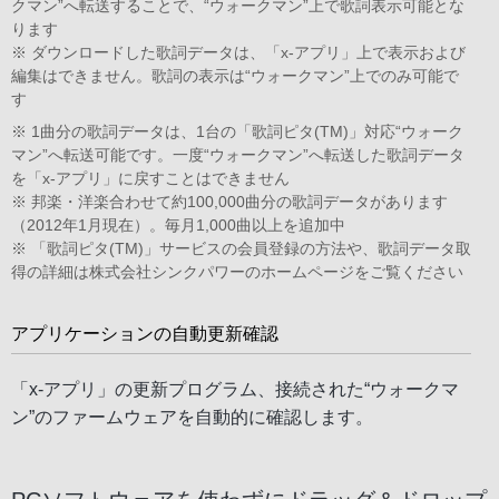
クマン”へ転送することで、“ウォークマン”上で歌詞表示可能とな
ります
※ ダウンロードした歌詞データは、「x-アプリ」上で表示および
編集はできません。歌詞の表示は“ウォークマン”上でのみ可能で
す
※ 1曲分の歌詞データは、1台の「歌詞ピタ(TM)」対応“ウォーク
マン”へ転送可能です。一度“ウォークマン”へ転送した歌詞データ
を「x-アプリ」に戻すことはできません
※ 邦楽・洋楽合わせて約100,000曲分の歌詞データがあります
（2012年1月現在）。毎月1,000曲以上を追加中
※ 「歌詞ピタ(TM)」サービスの会員登録の方法や、歌詞データ取
得の詳細は株式会社
シンクパワーのホームページ
をご覧ください
アプリケーションの自動更新確認
「x-アプリ」の更新プログラム、接続された“ウォークマ
ン”のファームウェアを自動的に確認します。