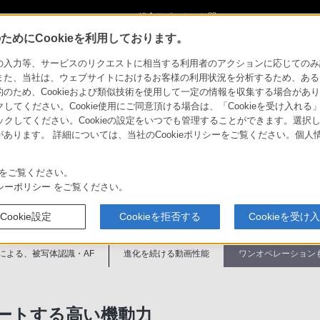
ショ
総合サポート・お問
ご購入検討
い合わせ
めにCookieを利用しております。
特長 : ワンオペレーションもサポートする高い機動力
力等、サービスのリクエストに相当する利用者のアクションに応じてのみ設定され
また、当社は、ウェブサイトにおけるお客様の利用状況を分析するため、ある
ため、Cookieおよび類似技術を使用して一定の情報を収集する場合がありま
CAM／NXCAM
クしてください。Cookie使用にご同意頂ける場合は、「Cookieを受け入れる
リックしてください。Cookieの設定をいつでも管理することができます。選択し
アプリケーション
機器アップデート
あります。 詳細については、当社のCookieポリシーをご覧ください。個
紹介
ソフトウェア/ドラ
ファームウェア
イバ
をご覧ください。
シーポリシー
をご覧ください。
対応商品・
特長
主な仕様
アクセサリー
Cookie設定
Cookieを拒否する
Cookieを受け
による、被写体認識・AF
進化を続ける動画性能
ワンオペレーション
ポートする高い機動力