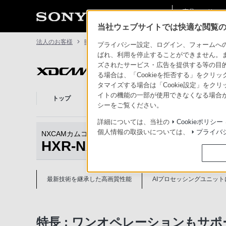
商品・ソリュー
法人のお客様
ン情報
当社ウェブサイトでは快適な閲覧のた
法人のお客様
映像制作機器 XDCAM／NXCAM
HXR-NX800
プライバシー設定、ログイン、フォームへの入
ばれ、利用を停止することができません。
ズされたサービス・広告を提供する等の目的の
映像制作機器 XD
る場合は、「Cookieを拒否する」をクリッ
タマイズする場合は「Cookie設定」をク
XDCAM/NXCAM
イトの機能の一部が使用できなくなる場合が
トップ
商品一覧
事例
とは
シーをご覧ください。
詳細については、当社の
Cookieポリシー
個人情報の取扱いについては、
プライバ
NXCAMカムコーダー
HXR-NX800
商品トップ
最新技術を継承した高画質性能
AIプロセッシングユニット
特長 : ワンオペレーションもサ