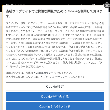
法人のお客様
当社ウェブサイトでは快適な閲覧のためにCookieを利用しておりま
す。
映像制作機器 XDCAM／
NXCAM
プライバシー設定、ログイン、フォームへの入力等、サービスのリクエストに相当する利
用者のアクションに応じてのみ設定されるCookieは通常、必須Cookieと呼ばれ、利用を
XDCAM/NXCAMと
トップ
商品一覧
事例紹介
停止することができません。また、当社は、ウェブサイトにおけるお客様の利用状況を分
は
析するため、あるいは個々のお客様に対してよりカスタマイズされたサービス・広告を提
アプリケーションソ
供する等の目的のため、Cookieおよび類似技術を使用して一定の情報を収集する場合が
機器アップデートフ
サポート・お問い合
フトウェア/ドライ
ァームウェア
わせ
あります。それらのCookieの受け入れを拒否する場合は、「Cookieを拒否する」をクリ
バ
ックしてください。Cookie使用にご同意頂ける場合は、「Cookieを受け入れる」をクリ
ックして下さい。Cookie設定をカスタマイズする場合は「Cookie設定」をクリックして
XDCAMメモリーカムコーダー
ください。Cookieの設定をいつでも管理することができます。選択したCookieの設定に
PXW-Z190
よっては、このウェブサイトの機能の一部が使用できなくなる場合があります。 詳細に
詳細メニュー
ついては、当社のCookieポリシーをご覧ください。個人情報の取扱いについては、プラ
イバシーポリシーをご覧ください。
主な仕様
詳細については、当社の
Cookieポリシー
をご覧ください。
個人情報の取扱いについては、
プライバシーポリシー
をご覧ください。
他の商品と比較する
Cookie設定
Cookieを拒否する
仕様表
Cookieを受け入れる