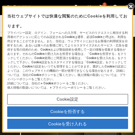
0
当社ウェブサイトでは快適な閲覧のためにCookieを利用してお
Xperia
ります。
プライバシー設定、ログイン、フォームへの入力等、サービスのリクエストに相当する利
用者のアクションに応じてのみ設定されるCookieは通常、必須Cookieと呼ばれ、利用を
停止することができません。また、当社は、ウェブサイトにおけるお客様の利用状況を分
析するため、あるいは個々のお客様に対してよりカスタマイズされたサービス・広告を提
供する等の目的のため、Cookieおよび類似技術を使用して一定の情報を収集する場合が
あります。それらのCookieの受け入れを拒否する場合は、「Cookieを拒否する」をクリ
ックしてください。Cookie使用にご同意頂ける場合は、「Cookieを受け入れる」をクリ
ックして下さい。Cookie設定をカスタマイズする場合は「Cookie設定」をクリックして
ください。Cookieの設定をいつでも管理することができます。選択したCookieの設定に
よっては、このウェブサイトの機能の一部が使用できなくなる場合があります。 詳細に
ついては、当社のCookieポリシーをご覧ください。個人情報の取扱いについては、プラ
イバシーポリシーをご覧ください。
詳細については、当社の
Cookieポリシー
をご覧ください。
個人情報の取扱いについては、
プライバシーポリシー
をご覧ください。
Cookie設定
Cookieを拒否する
Cookieを受け入れる