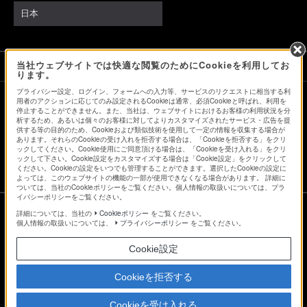
日本
当社ウェブサイトでは快適な閲覧のためにCookieを利用してお
ソニーストアでのお買い物にあたって
ります。
プライバシー設定、ログイン、フォームへの入力等、サービスのリクエストに相当する利
用者のアクションに応じてのみ設定されるCookieは通常、必須Cookieと呼ばれ、利用を
停止することができません。また、当社は、ウェブサイトにおけるお客様の利用状況を分
会社情報
採用情報
特約店のご案内
ニュースリリース
析するため、あるいは個々のお客様に対してよりカスタマイズされたサービス・広告を提
環境情報
My Sony 利用規約
供する等の目的のため、Cookieおよび類似技術を使用して一定の情報を収集する場合が
あります。それらのCookieの受け入れを拒否する場合は、「Cookieを拒否する」をクリ
ックしてください。Cookie使用にご同意頂ける場合は、「Cookieを受け入れる」をクリ
ックして下さい。Cookie設定をカスタマイズする場合は「Cookie設定」をクリックして
ください。Cookieの設定をいつでも管理することができます。選択したCookieの設定に
よっては、このウェブサイトの機能の一部が使用できなくなる場合があります。 詳細に
ついては、当社のCookieポリシーをご覧ください。個人情報の取扱いについては、プラ
イバシーポリシーをご覧ください。
詳細については、当社の
Cookieポリシー
をご覧ください。
個人情報の取扱いについては、
プライバシーポリシー
をご覧ください。
ご利用条件
Cookie設定
プライバシーポリシー
正しい表示への取り組み
Cookieを拒否する
Copyright 2026 Sony Marketing Inc.
Cookieを受け入れる