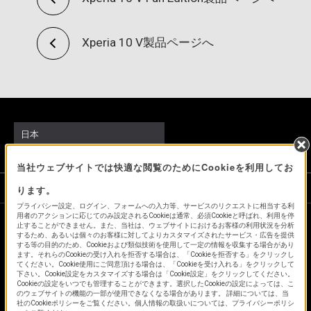
Xperia 10 V製品ページへ
日本
当社ウェブサイトでは快適な閲覧のためにCookieを利用してお
ソニーストアでのお買い物にあたって
ります。
プライバシー設定、ログイン、フォームへの入力等、サービスのリクエストに相当する利
用者のアクションに応じてのみ設定されるCookieは通常、必須Cookieと呼ばれ、利用を停
止することができません。また、当社は、ウェブサイトにおけるお客様の利用状況を分析
会社情報
採用情報
特約店のご案内
ニュースリリース
するため、あるいは個々のお客様に対してよりカスタマイズされたサービス・広告を提供
する等の目的のため、Cookieおよび類似技術を使用して一定の情報を収集する場合があり
環境情報
My Sony 利用規約
ます。それらのCookieの受け入れを拒否する場合は、「Cookieを拒否する」をクリックし
てください。Cookie使用にご同意頂ける場合は、「Cookieを受け入れる」をクリックして
下さい。Cookie設定をカスタマイズする場合は「Cookie設定」をクリックしてください。
Cookieの設定をいつでも管理することができます。選択したCookieの設定によっては、こ
のウェブサイトの機能の一部が使用できなくなる場合があります。 詳細については、当
社のCookieポリシーをご覧ください。個人情報の取扱いについては、プライバシーポリシ