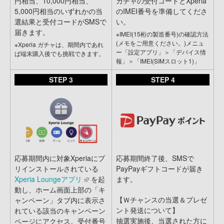
円相当、10,000円相当、
ガチャの受付コードとXperia
5,000円相当のいずれかの当
のIMEI番号を準備してくださ
選結果と受付コードがSMSで
い。
届きます。
※IMEI(15桁の製造番号)の確認方法
(メモをご用意ください。)メニュ
※Xperia ガチャは、期間内であれ
ー「設定アプリ」＞「デバイス情
ば端末購入後でも挑戦できます。
報」＞「IMEI(SIMスロット1)」
STEP 3
STEP 4
応募期間内に対象Xperiaにプ
応募期間終了後、SMSで
リインストールされている
PayPayギフトコードが届き
Xperia Loungeアプリ
を起
ます。
動し、ホーム画面上部の「キ
【Ｗチャンスの当選＆プレゼ
ャンペーン」タブ内に表示さ
ント発送について】
れている該当のキャンペーン
抽選実施後、当選された方に
ページにアクセス。受付番号