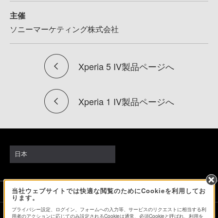
主催
ソニーマーケティング株式会社
Xperia 5 IV製品ページへ
Xperia 1 IV製品ページへ
日本
当社ウェブサイトでは快適な閲覧のためにCookieを利用してお
ソニーストアでのお買い物にあたって
ります。
プライバシー設定、ログイン、フォームへの入力等、サービスのリクエストに相当する利
用者のアクションに応じてのみ設定されるCookieは通常、必須Cookieと呼ばれ、利用を