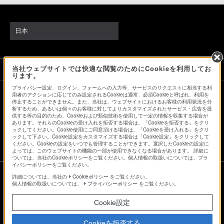
日本
当社ウェブサイトでは快適な閲覧のためにCookieを利用してお
ソニーストアでのお買い物にあたって
ります。
プライバシー設定、ログイン、フォームへの入力等、サービスのリクエストに相当する利
用者のアクションに応じてのみ設定されるCookieは通常、必須Cookieと呼ばれ、利用を
停止することができません。また、当社は、ウェブサイトにおけるお客様の利用状況を分
会社情報
採用情報
特約店のご案内
ニュースリリース
析するため、あるいは個々のお客様に対してよりカスタマイズされたサービス・広告を提
環境情報
My Sony 利用規約
供する等の目的のため、Cookieおよび類似技術を使用して一定の情報を収集する場合が
あります。それらのCookieの受け入れを拒否する場合は、「Cookieを拒否する」をクリ
ックしてください。Cookie使用にご同意頂ける場合は、「Cookieを受け入れる」をクリ
ックして下さい。Cookie設定をカスタマイズする場合は「Cookie設定」をクリックして
ください。Cookieの設定をいつでも管理することができます。選択したCookieの設定に
よっては、このウェブサイトの機能の一部が使用できなくなる場合があります。 詳細に
ついては、当社のCookieポリシーをご覧ください。個人情報の取扱いについては、プラ
イバシーポリシーをご覧ください。
詳細については、当社の
Cookieポリシー
をご覧ください。
個人情報の取扱いについては、
プライバシーポリシー
をご覧ください。
ご利用条件
Cookie設定
プライバシーポリシー
正しい表示への取り組み
Cookieを拒否する