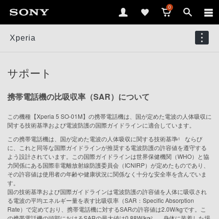
0
Xperia
サポート
携帯電話機の比吸収率（SAR）について
この機種【Xperia 5 SO-01M】の携帯電話機は、国が定めた電波の人体吸収に
関する技術基準および電波防護の国際ガイドラインに適合しています。
この携帯電話機は、国が定めた電波の人体吸収に関する技術基準
ならび
※1
に、これと同等な国際ガイドラインが推奨する電波防護の許容値を遵守する
よう設計されています。この国際ガイドラインは世界保健機関（WHO）と協
力関係にある国際非電離放射線防護委員会（ICNIRP）が定めたものであり、
その許容値は使用者の年齢や健康状況に関係なく十分な安全率を含んでいま
す。
国の技術基準および国際ガイドラインは電波防護の許容値を人体に吸収され
る電波の平均エネルギー量を表す比吸収率（SAR：Specific Absorption
Rate）で定めており、携帯電話機に対するSARの許容値は2.0W/kgです。こ
の携帯電話機の頭部におけるSARの最大値は0.88W/kg
、身体に装着した場
※2