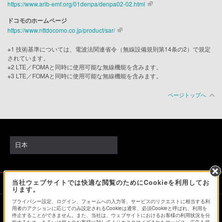
https://www.arib-emf.org/01denpa/denpa02-02.html
ドコモのホームページ
https://www.nttdocomo.co.jp/product/sar/
※1 技術基準については、電波法関連省令（無線設備規則第14条の2）で規定
されています。
※2 LTE／FOMAと同時に使用可能な無線機能を含みます。
※3 LTE／FOMAと同時に使用可能な無線機能を含みます。
ページトップへ
日本
当社ウェブサイトでは快適な閲覧のためにCookieを利用してお
ソニーストアでのお買い物にあたって
ります。
プライバシー設定、ログイン、フォームへの入力等、サービスのリクエストに相当する利
用者のアクションに応じてのみ設定されるCookieは通常、必須Cookieと呼ばれ、利用を
停止することができません。また、当社は、ウェブサイトにおけるお客様の利用状況を分
会社情報
採用情報
特約店のご案内
ニュースリリース
析するため、あるいは個々のお客様に対してよりカスタマイズされたサービス・広告を提