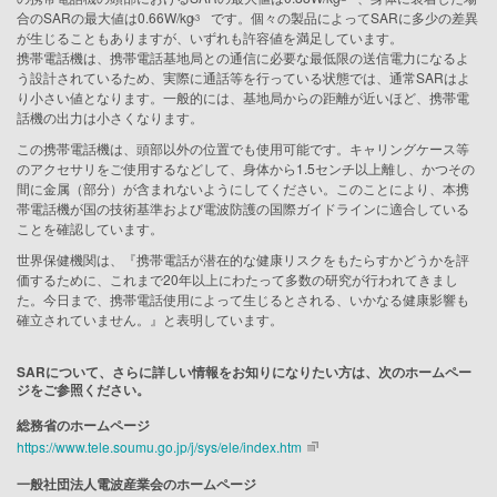
合のSARの最大値は0.66W/kg
です。個々の製品によってSARに多少の差異
※3
が生じることもありますが、いずれも許容値を満足しています。
携帯電話機は、携帯電話基地局との通信に必要な最低限の送信電力になるよ
う設計されているため、実際に通話等を行っている状態では、通常SARはよ
り小さい値となります。一般的には、基地局からの距離が近いほど、携帯電
話機の出力は小さくなります。
この携帯電話機は、頭部以外の位置でも使用可能です。キャリングケース等
のアクセサリをご使用するなどして、身体から1.5センチ以上離し、かつその
間に金属（部分）が含まれないようにしてください。このことにより、本携
帯電話機が国の技術基準および電波防護の国際ガイドラインに適合している
ことを確認しています。
世界保健機関は、『携帯電話が潜在的な健康リスクをもたらすかどうかを評
価するために、これまで20年以上にわたって多数の研究が行われてきまし
た。今日まで、携帯電話使用によって生じるとされる、いかなる健康影響も
確立されていません。』と表明しています。
SARについて、さらに詳しい情報をお知りになりたい方は、次のホームペー
ジをご参照ください。
総務省のホームページ
https://www.tele.soumu.go.jp/j/sys/ele/index.htm
一般社団法人電波産業会のホームページ