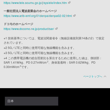
https://www.tele.soumu.go.jp/j/sys/ele/index.htm
一般社団法人電波産業会のホームページ
https://www.arib-emf.org/01denpa/denpa02-02.html
ドコモのホームページ
https://www.docomo.ne.jp/product/sar/
※1 技術基準については、電波法関連省令（無線設備規則第14条の2）で規定
されています。
※2 5G／LTEと同時に使用可能な無線機能を含みます。
※3 5G／LTEと同時に使用可能な無線機能を含みます。
※4 この携帯電話機の総合照射比を算出するために使用した値は、側頭部：
2
SAR 1.41W/kg、PD 0.27mW/cm
、身体装着時：SAR 0.62W/kg、PD
2
0.30mW/cm
です。
ページトップへ
日本