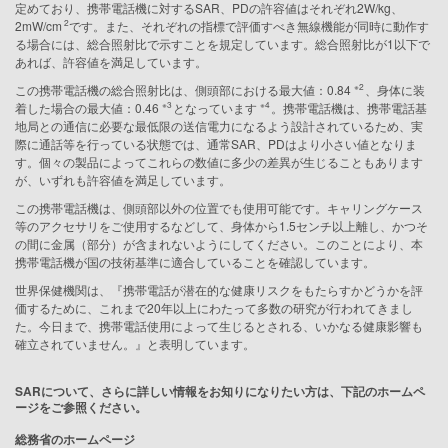
定めており、携帯電話機に対するSAR、PDの許容値はそれぞれ2W/kg、
2
2mW/cm
です。また、それぞれの指標で評価すべき無線機能が同時に動作す
る場合には、総合照射比で示すことを規定しています。総合照射比が1以下で
あれば、許容値を満足しています。
※2
この携帯電話機の総合照射比は、側頭部における最大値：0.84
、身体に装
※3
※4
着した場合の最大値：0.46
となっています
。携帯電話機は、携帯電話基
地局との通信に必要な最低限の送信電力になるよう設計されているため、実
際に通話等を行っている状態では、通常SAR、PDはより小さい値となりま
す。個々の製品によってこれらの数値に多少の差異が生じることもあります
が、いずれも許容値を満足しています。
この携帯電話機は、側頭部以外の位置でも使用可能です。キャリングケース
等のアクセサリをご使用するなどして、身体から1.5センチ以上離し、かつそ
の間に金属（部分）が含まれないようにしてください。このことにより、本
携帯電話機が国の技術基準に適合していることを確認しています。
世界保健機関は、『携帯電話が潜在的な健康リスクをもたらすかどうかを評
価するために、これまで20年以上にわたって多数の研究が行われてきまし
た。今日まで、携帯電話使用によって生じるとされる、いかなる健康影響も
確立されていません。』と表明しています。
SARについて、さらに詳しい情報をお知りになりたい方は、下記のホームペ
ージをご参照ください。
総務省のホームページ