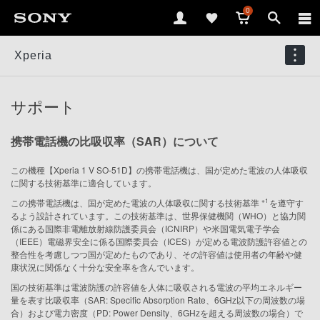
0
Xperia
サポート
携帯電話機の比吸収率（SAR）について
この機種【Xperia 1 V SO-51D】の携帯電話機は、国が定めた電波の人体吸収
に関する技術基準に適合しています。
※1
この携帯電話機は、国が定めた電波の人体吸収に関する技術基準
を遵守す
るよう設計されています。この技術基準は、世界保健機関（WHO）と協力関
係にある国際非電離放射線防護委員会（ICNIRP）や米国電気電子学会
（IEEE）電磁界安全に係る国際委員会（ICES）が定める電波防護許容値との
整合性を考慮しつつ国が定めたものであり、その許容値は使用者の年齢や健
康状況に関係なく十分な安全率を含んでいます。
国の技術基準は電波防護の許容値を人体に吸収される電波の平均エネルギー
量を表す比吸収率（SAR: Specific Absorption Rate、6GHz以下の周波数の場
合）および電力密度（PD: Power Density、6GHzを超える周波数の場合）で