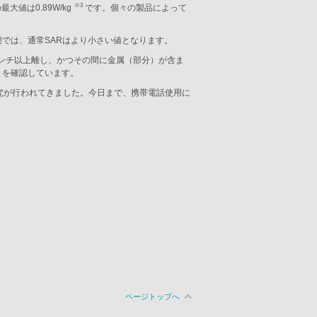
※3
大値は0.89W/kg
です。個々の製品によって
では、通常SARはより小さい値となります。
センチ以上離し、かつその間に金属（部分）が含ま
とを確認しています。
究が行われてきました。今日まで、携帯電話使用に
ページトップへ