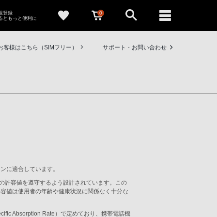
0
新規登録
るともっと便利に
お客様はこちら（SIMフリー）
サポート・お問い合わせ
ラインに適合しています。
の許容値を遵守するよう設計されています。この
許容値は使用者の年齢や健康状況に関係なく十分な
bsorption Rate）で定めており、携帯電話機