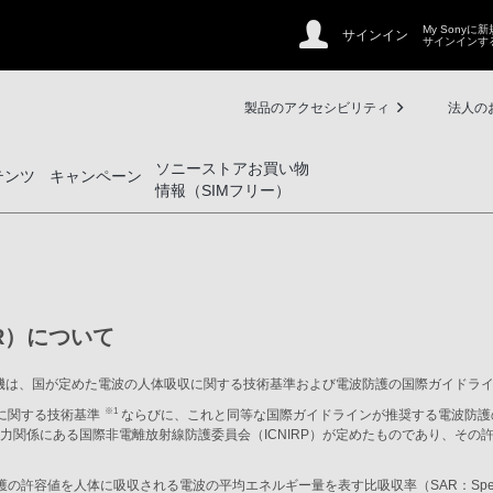
My Sonyに
サインイン
サインインす
製品のアクセシビリティ
法人の
ソニーストアお買い物
テンツ
キャンペーン
情報（SIMフリー）
R）について
3C】の携帯電話機は、国が定めた電波の人体吸収に関する技術基準および電波防護の国際ガイド
※1
に関する技術基準
ならびに、これと同等な国際ガイドラインが推奨する電波防護
力関係にある国際非電離放射線防護委員会（ICNIRP）が定めたものであり、その
値を人体に吸収される電波の平均エネルギー量を表す比吸収率（SAR：Specific A