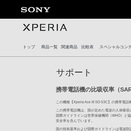
トップ
商品一覧
関連商品
比較表
スペシャルコン
サポート
携帯電話機の比吸収率（SA
この機種【Xperia Ace III SO-5
この携帯電話機は、国が定めた電波の人体吸収
国際ガイドラインは世界保健機関（WHO）と協
安全率を含んでいます。
国の技術基準および国際ガイドラインは電波防護の許容