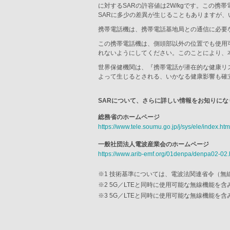
に対するSARの許容値は2W/kgです。この携帯電
SARに多少の差異が生じることもありますが
携帯電話機は、携帯電話基地局との通信に必要
この携帯電話機は、側頭部以外の位置でも使用
れないようにしてください。このことにより、
世界保健機関は、『携帯電話が潜在的な健康リ
よって生じるとされる、いかなる健康影響も確
SARについて、さらに詳しい情報をお知りに
総務省のホームページ
https://www.tele.soumu.go.jp/j/sys/ele/index.htm
一般社団法人電波産業会のホームページ
https://www.arib-emf.org/01denpa/denpa02-02.
※1 技術基準については、電波法関連省令（無
※2 5G／LTEと同時に使用可能な無線機能を含
※3 5G／LTEと同時に使用可能な無線機能を含