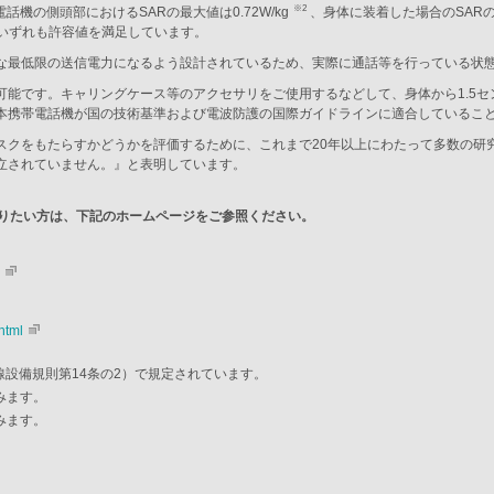
※2
話機の側頭部におけるSARの最大値は0.72W/kg
、身体に装着した場合のSARの最
、いずれも許容値を満足しています。
な最低限の送信電力になるよう設計されているため、実際に通話等を行っている状態
可能です。キャリングケース等のアクセサリをご使用するなどして、身体から1.5
本携帯電話機が国の技術基準および電波防護の国際ガイドラインに適合しているこ
スクをもたらすかどうかを評価するために、これまで20年以上にわたって多数の研
立されていません。』と表明しています。
なりたい方は、下記のホームページをご参照ください。
html
線設備規則第14条の2）で規定されています。
みます。
みます。