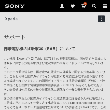
0
Xperia
サポート
携帯電話機の比吸収率（SAR）について
この機種【Xperia™ Z4 Tablet SOT31】の携帯電話機は、国が定めた電波の人
体吸収に関する技術基準および電波防護の国際ガイドラインに適合していま
す。
このデータ通信端末は、国が定めた電波の人体吸収に関する技術基準
ならび
※
に、これと同等な国際ガイドラインが推奨する電波防護の許容値を遵守する
よう設計されています。この国際ガイドラインは世界保健機関（WHO）と協
力関係にある国際非電離放射線防護委員会（ICNIRP）が定めたものであり、
その許容値は使用者の年齢や健康状況に関係なく十分な安全率を含んでいま
す。
国の技術基準および国際ガイドラインは電波防護の許容値を人体に吸収され
る電波の平均エネルギー量を表す比吸収率（SAR: Specific Absorption Rate）
で定めており、本データ通信端末に対するSARの許容値は2.0W/kgです。この