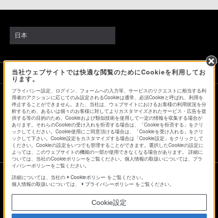
日本
当社ウェブサイトでは快適な閲覧のためにCookieを利用してお
ソニーストアでのお買い物にあたって
ります。
プライバシー設定、ログイン、フォームへの入力等、サービスのリクエストに相当する利
用者のアクションに応じてのみ設定されるCookieは通常、必須Cookieと呼ばれ、利用を
停止することができません。また、当社は、ウェブサイトにおけるお客様の利用状況を分
会社情報
採用情報
特約店のご案内
ニュースリリース
析するため、あるいは個々のお客様に対してよりカスタマイズされたサービス・広告を提
環境情報
My Sony 利用規約
供する等の目的のため、Cookieおよび類似技術を使用して一定の情報を収集する場合が
あります。それらのCookieの受け入れを拒否する場合は、「Cookieを拒否する」をクリ
ックしてください。Cookie使用にご同意頂ける場合は、「Cookieを受け入れる」をクリ
ックして下さい。Cookie設定をカスタマイズする場合は「Cookie設定」をクリックして
ください。Cookieの設定をいつでも管理することができます。選択したCookieの設定に
よっては、このウェブサイトの機能の一部が使用できなくなる場合があります。 詳細に
ついては、当社のCookieポリシーをご覧ください。個人情報の取扱いについては、プラ
イバシーポリシーをご覧ください。
詳細については、当社の
Cookieポリシー
をご覧ください。
個人情報の取扱いについては、
プライバシーポリシー
をご覧ください。
ご利用条件
Cookie設定
プライバシーポリシー
正しい表示への取り組み