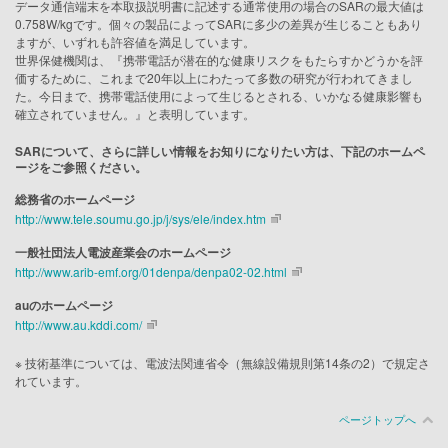
データ通信端末を本取扱説明書に記述する通常使用の場合のSARの最大値は
0.758W/kgです。個々の製品によってSARに多少の差異が生じることもあり
ますが、いずれも許容値を満足しています。
世界保健機関は、『携帯電話が潜在的な健康リスクをもたらすかどうかを評
価するために、これまで20年以上にわたって多数の研究が行われてきまし
た。今日まで、携帯電話使用によって生じるとされる、いかなる健康影響も
確立されていません。』と表明しています。
SARについて、さらに詳しい情報をお知りになりたい方は、下記のホームペ
ージをご参照ください。
総務省のホームページ
http://www.tele.soumu.go.jp/j/sys/ele/index.htm
一般社団法人電波産業会のホームページ
http://www.arib-emf.org/01denpa/denpa02-02.html
auのホームページ
http://www.au.kddi.com/
※ 技術基準については、電波法関連省令（無線設備規則第14条の2）で規定さ
れています。
ページトップへ