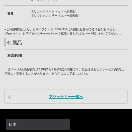
ポリカーボネート（カバー底表面）
材質
ポリウレタンレザー（カバー底内面）
※ご利用環境により、おサイフケータイ等NFCのご利用に影響がでる場合があります。
※Xperia 1 VIIをワイヤレスチャージャーで充電するときはカバーを取り外してください。
付属品
取扱説明書
・当ページの記載内容は2025年5月13日時点の情報です。製品仕様およびサービス内容は、
予告なく変更することがあります。あらかじめご了承ください。
アクセサリー一覧へ
日本