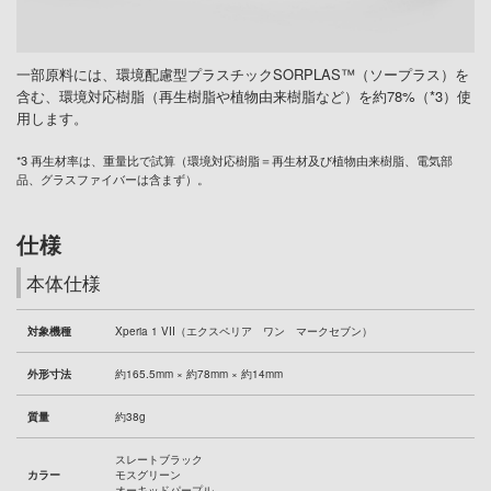
一部原料には、環境配慮型プラスチックSORPLAS™（ソープラス）を
含む、環境対応樹脂（再生樹脂や植物由来樹脂など）を約78%（*3）使
用します。
*3 再生材率は、重量比で試算（環境対応樹脂＝再生材及び植物由来樹脂、電気部
品、グラスファイバーは含まず）。
仕様
本体仕様
対象機種
Xperia 1 VII（エクスペリア ワン マークセブン）
外形寸法
約165.5mm × 約78mm × 約14mm
質量
約38g
スレートブラック
カラー
モスグリーン
オーキッドパープル