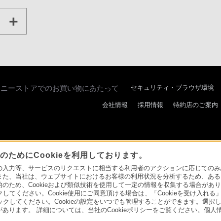
ソニーストアでのお買い物にあたって
セキュリティ・ブラウザ環境
会社情報
採用情報
特約店のご案内
ためにCookieを利用しております。
力等、サービスのリクエストに相当する利用者のアクションに応じてのみ設定され
また、当社は、ウェブサイトにおけるお客様の利用状況を分析するため、ある
取り組み
ため、Cookieおよび類似技術を使用して一定の情報を収集する場合がありま
クしてください。Cookie使用にご同意頂ける場合は、「Cookieを受け入れる
リックしてください。Cookieの設定をいつでも管理することができます。選択し
あります。 詳細については、当社のCookieポリシーをご覧ください。個