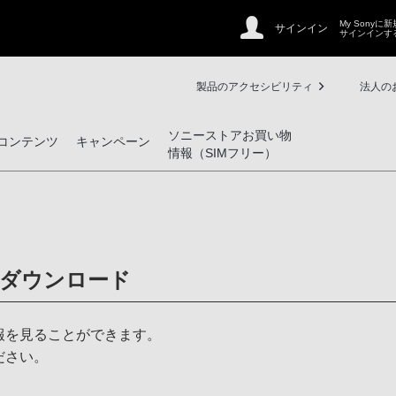
My Sonyに
サインイン
サインインす
製品のアクセシビリティ
法人の
ソニーストアお買い物
コンテンツ
キャンペーン
情報（SIMフリー）
ダウンロード
報を見ることができます。
ださい。