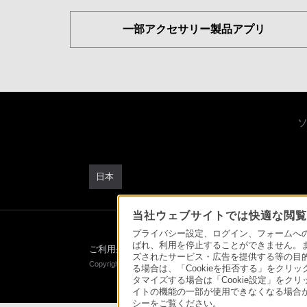
一部アクセサリー製品アプリ
日本
当社ウェブサイトでは快適な閲覧の
プライバシー設定、ログイン、フォームへの入
ばれ、利用を停止することができません。
ご利用条件
プライバシーポリシー
正しい表示への
ズされたサービス・広告を提供する等の目的の
Copyright 2026 Sony Marketing Inc.
る場合は、「Cookieを拒否する」をクリッ
タマイズする場合は「Cookie設定」をク
イトの機能の一部が使用できなくなる場合が
シーをご覧ください。