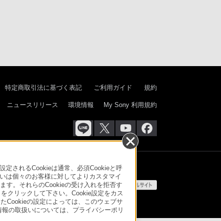
特定商取引法に基づく表記
ご利用ガイド
規約
ニュースリリース
環境情報
My Sony 利用規約
るCookieは通常、必須Cookieと呼
いは個々のお客様に対してよりカスタマイ
す。それらのCookieの受け入れを拒否す
」をクリックして下さい。Cookie設定をカス
たCookieの設定によっては、このウェブサ
人情報の取扱いについては、プライバシーポリ