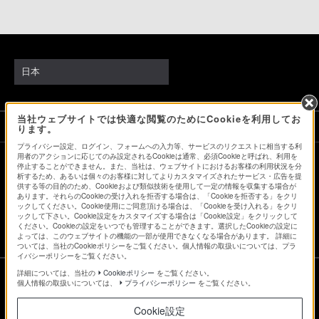
日本
当社ウェブサイトでは快適な閲覧のためにCookieを利用してお
ソニーストアでのお買い物にあたって
ります。
プライバシー設定、ログイン、フォームへの入力等、サービスのリクエストに相当する利
用者のアクションに応じてのみ設定されるCookieは通常、必須Cookieと呼ばれ、利用を
停止することができません。また、当社は、ウェブサイトにおけるお客様の利用状況を分
会社情報
採用情報
特約店のご案内
ニュースリリース
析するため、あるいは個々のお客様に対してよりカスタマイズされたサービス・広告を提
供する等の目的のため、Cookieおよび類似技術を使用して一定の情報を収集する場合が
環境情報
My Sony 利用規約
あります。それらのCookieの受け入れを拒否する場合は、「Cookieを拒否する」をクリ
ックしてください。Cookie使用にご同意頂ける場合は、「Cookieを受け入れる」をクリ
ックして下さい。Cookie設定をカスタマイズする場合は「Cookie設定」をクリックして
ください。Cookieの設定をいつでも管理することができます。選択したCookieの設定に
よっては、このウェブサイトの機能の一部が使用できなくなる場合があります。 詳細に
ついては、当社のCookieポリシーをご覧ください。個人情報の取扱いについては、プラ
イバシーポリシーをご覧ください。
詳細については、当社の
Cookieポリシー
をご覧ください。
個人情報の取扱いについては、
プライバシーポリシー
をご覧ください。
ご利用条件
Cookie設定
プライバシーポリシー