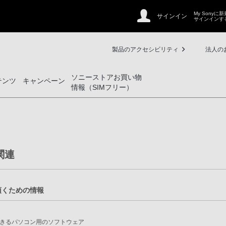
My Sonyに
サインイン
サインインす
製品のアクセシビリティ
法人の
ソニーストアお買い物
テンツ
キャンペーン
情報（SIMフリー）
関連
使い頂くための情報
きるパソコン用のソフトウェア