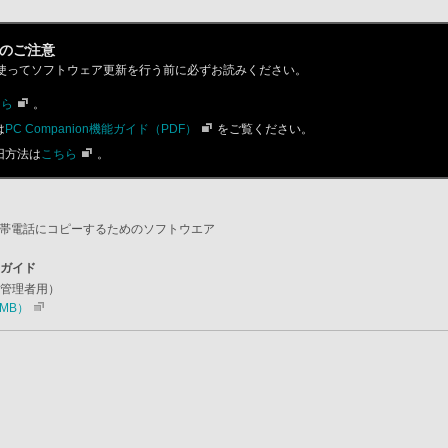
のご注意
nionを使ってソフトウェア更新を行う前に必ずお読みください。
ちら
。
は
PC Companion機能ガイド（PDF）
をご覧ください。
旧方法は
こちら
。
帯電話にコピーするためのソフトウエア
開ガイド
ム管理者用）
.5MB）