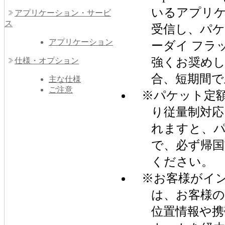
いるアプリ
アプリケーション・サービ
ス
受信し、パ
アプリケーション
ーダイ フラ
強くお奨め
仕様・オプション
合、短期間で
主な仕様
ご注意
※パケット定
り従量制対
れますと、
で、必ず帰国
ください。
※お客様がイ
は、お客様の
位置情報や携