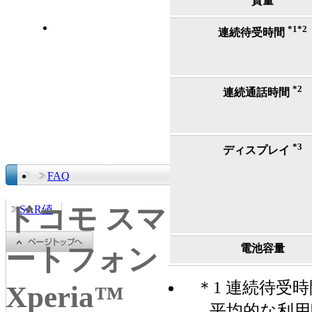
質量
*1
*2
連続待受時間
*2
連続通話時間
*3
ディスプレイ
FAQ
ドコモ スマ
SAR値
電池容量
ートフォン
＊1 連続待受
Xperia™
平均的な利用