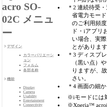
acro SO-
＊2 連続待受
省電力モード
02C メニュ
のご利用頻度
ー
ド・iアプリ
い場合、実際
とがありま
デザイン
＊3 ディスプ
カラーバリエーシ
ョン
（黒い点）や
フォルム
りますが、
各部名称
さい。
機能
＊4 画面の細
Display
Camera
※iモードには
Usability
Entertainment
※Xperia™
Connectivity