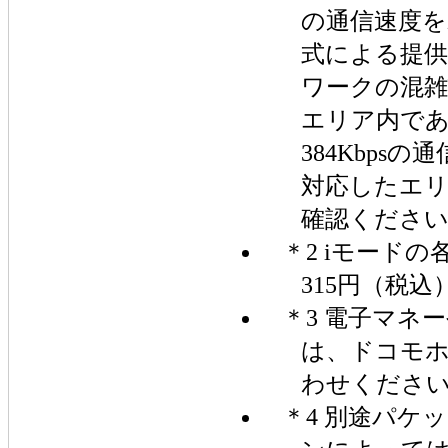
の通信速度
式による提供
ワークの混雑
エリア内で
384Kbps
対応したエ
確認くださ
＊2 iモード
315円（税
＊3 電子マネ
は、ドコモ
わせください。
＊4 別途パケ