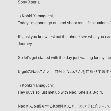
Sony Xperia
（Kohki Yamaguchi）
Today I'm gonna go out and shoot real life situations f
It's just you know test out the phone see what you ca
Journey.
So let's get started with the day just waiting for my f
B‐girlのNaoさんと、自分とNaoさんを自撮りで映す
（Kohki Yamaguchi）
Hey guys so just met up with Nao. She's a B‐girl.
Naoさんを紹介するKohkiさんと、カメラに向かっ