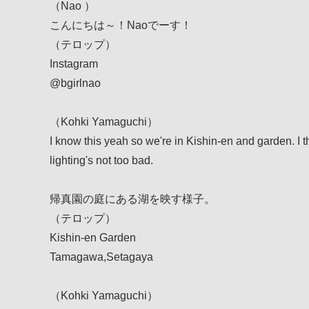
（Nao ）
こんにちは～！Naoでーす！
（テロップ）
Instagram
@bgirlnao
（Kohki Yamaguchi）
I know this yeah so we're in Kishin-en and garden. I t
lighting's not too bad.
帰真園の庭にある湖を映す様子。
（テロップ）
Kishin-en Garden
Tamagawa,Setagaya
（Kohki Yamaguchi）