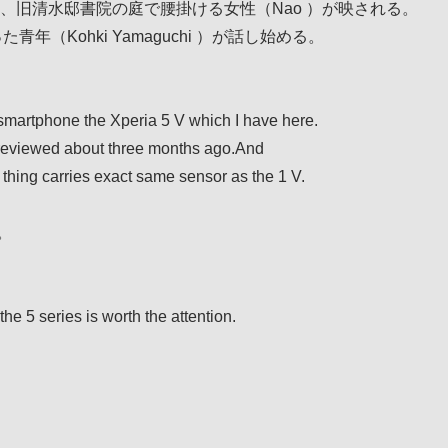
、旧清水邸書院の庭で腰掛ける女性（Nao ）が映される。
青年（Kohki Yamaguchi ）が話し始める。
artphone the Xperia 5 V which I have here.
 I reviewed about three months ago.And
thing carries exact same sensor as the 1 V.
。
he 5 series is worth the attention.