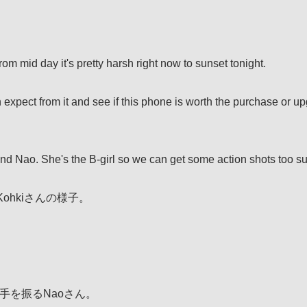
rom mid day it's pretty harsh right now to sunset tonight.
n expect from it and see if this phone is worth the purchase or
riend Nao. She's the B‐girl so we can get some action shots too su
Kohkiさんの様子。
て手を振るNaoさん。