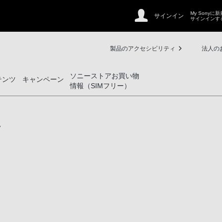
My Sonyに
サインイン
サインインす
製品のアクセシビリティ
法人の
ソニーストアお買い物
テンツ
キャンペーン
情報（SIMフリー）
V