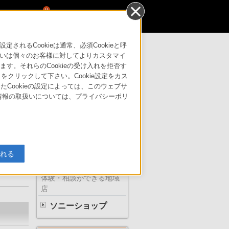
0
るCookieは通常、必須Cookieと呼
いは個々のお客様に対してよりカスタマイ
す。それらのCookieの受け入れを拒否す
サポート・お問い合わせ
」をクリックして下さい。Cookie設定をカス
たCookieの設定によっては、このウェブサ
人情報の取扱いについては、プライバシーポリ
イディ
ソニーの直営店
入れる
体験・相談ができる地域
店
ソニーショップ