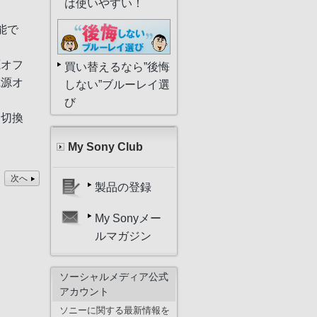
は使いやすい！
能で
源オフ
買い替えるなら”後悔
電源オ
しない”ブルーレイ選
び
力切換
My Sony Club
次へ
製品の登録
My Sonyメー
ルマガジン
ソーシャルメディア公式
アカウント
ソニーに関する最新情報を