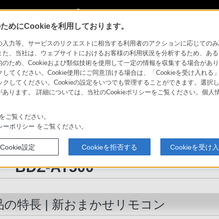
My Sonyに新規登録
サインイン
サインインするともっと便利に
めにCookieを利用しております。
コーダー
BDZ-AT500
特長 : 新おまかせリモコン
力等、サービスのリクエストに相当する利用者のアクションに応じてのみ設定され
また、当社は、ウェブサイトにおけるお客様の利用状況を分析するため、ある
ため、Cookieおよび類似技術を使用して一定の情報を収集する場合がありま
クレコーダー
クしてください。Cookie使用にご同意頂ける場合は、「Cookieを受け入れる
リックしてください。Cookieの設定をいつでも管理することができます。選択し
あります。 詳細については、当社のCookieポリシーをご覧ください。個
ソニーストア
表
お買い物情報
をご覧ください。
シーポリシー
をご覧ください。
デジタルハイビジョンチューナー内蔵HDD搭載ブルーレ
Cookie設定
Cookieを拒否する
Cookieを受け
スク/DVDレコーダー
BDZ-AT500
品の特長 | 新おまかせリモコン