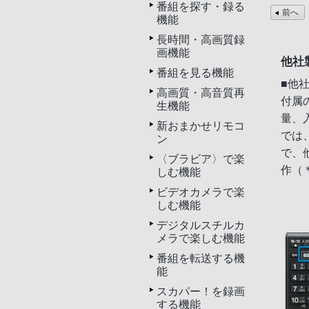
番組を探す・録る
前へ
機能
長時間・高画質録
画機能
他社
番組を見る機能
■他
高画質・高音質再
付属
生機能
量、
新おまかせリモコ
では
ン
で、
〈ブラビア〉で楽
作（
しむ機能
ビデオカメラで楽
しむ機能
デジタルスチルカ
メラで楽しむ機能
番組を転送する機
能
スカパー！を録画
する機能