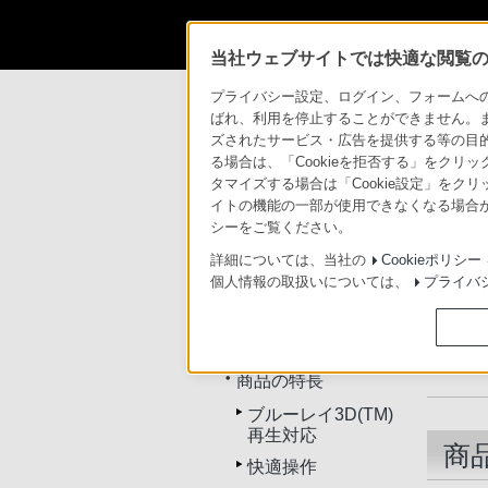
当社ウェブサイトでは快適な閲覧のた
商品情報・ストア
ブルーレイディスクレ
プライバシー設定、ログイン、フォームへの入
ばれ、利用を停止することができません。
ズされたサービス・広告を提供する等の目的の
ブルーレイディス
る場合は、「Cookieを拒否する」をクリッ
タマイズする場合は「Cookie設定」をク
イトの機能の一部が使用できなくなる場合が
トップ
商品一覧
比較
シーをご覧ください。
詳細については、当社の
Cookieポリシー
個人情報の取扱いについては、
プライバ
BDZ-AT500
トップ
商品の特長
ブルーレイ3D(TM)
再生対応
商
快適操作