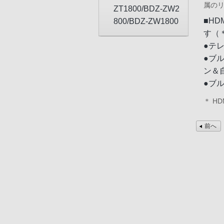
属の
ZT1800/BDZ-ZW2
■H
800/BDZ-ZW1800
す（
●テ
●ブ
ン＆
●ブ
＊ H
前へ