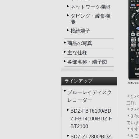
ネットワーク機能
ダビング・編集機
能
接続端子
商品の写真
主な仕様
各部名称・端子図
ラインアップ
ブルーレイディスク
＊1 
レコーダー
三洋、
＊2 
BDZ-FBT6100/BD
＊3 
Z-FBT4100/BDZ-F
てい
BT2100
＊4 
＊5 
BDZ-ZT2800/BDZ-