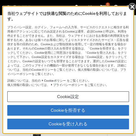
0
当社ウェブサイトでは快適な閲覧のためにCookieを利用しておりま
す。
ブルーレイディスクレコーダー
プライバシー設定、ログイン、フォームへの入力等、サービスのリクエストに相当する利
用者のアクションに応じてのみ設定されるCookieは通常、必須Cookieと呼ばれ、利用を
停止することができません。また、当社は、ウェブサイトにおけるお客様の利用状況を分
析するため、あるいは個々のお客様に対してよりカスタマイズされたサービス・広告を提
BDZ-AT500
供する等の目的のため、Cookieおよび類似技術を使用して一定の情報を収集する場合が
あります。それらのCookieの受け入れを拒否する場合は、「Cookieを拒否する」をクリ
ックしてください。Cookie使用にご同意頂ける場合は、「Cookieを受け入れる」をクリ
ックして下さい。Cookie設定をカスタマイズする場合は「Cookie設定」をクリックして
2番組同時長時間録画を可能。充実の録画機能搭載モデル
ください。Cookieの設定をいつでも管理することができます。選択したCookieの設定に
よっては、このウェブサイトの機能の一部が使用できなくなる場合があります。 詳細に
デジタルハイビジョンチューナー内蔵HDD搭載ブルーレイディス
ついては、当社のCookieポリシーをご覧ください。個人情報の取扱いについては、プラ
イバシーポリシーをご覧ください。
ク/DVDレコーダー
BDZ-AT500
詳細については、当社の
Cookieポリシー
をご覧ください。
個人情報の取扱いについては、
プライバシーポリシー
をご覧ください。
生産完了
Cookie設定
オープン価格
Cookieを拒否する
Cookieを受け入れる