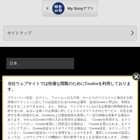
サイトマップ
日本
当社ウェブサイトでは快適な閲覧のためにCookieを利用しておりま
ソニーストアでのお買い物にあたって
す。
プライバシー設定、ログイン、フォームへの入力等、サービスのリクエストに相当する利
用者のアクションに応じてのみ設定されるCookieは通常、必須Cookieと呼ばれ、利用を
停止することができません。また、当社は、ウェブサイトにおけるお客様の利用状況を分
会社情報
採用情報
特約店のご案内
ニュースリリース
析するため、あるいは個々のお客様に対してよりカスタマイズされたサービス・広告を提
環境情報
My Sony 利用規約
供する等の目的のため、Cookieおよび類似技術を使用して一定の情報を収集する場合が
あります。それらのCookieの受け入れを拒否する場合は、「Cookieを拒否する」をクリ
ックしてください。Cookie使用にご同意頂ける場合は、「Cookieを受け入れる」をクリ
ックして下さい。Cookie設定をカスタマイズする場合は「Cookie設定」をクリックして
ください。Cookieの設定をいつでも管理することができます。選択したCookieの設定に
よっては、このウェブサイトの機能の一部が使用できなくなる場合があります。 詳細に