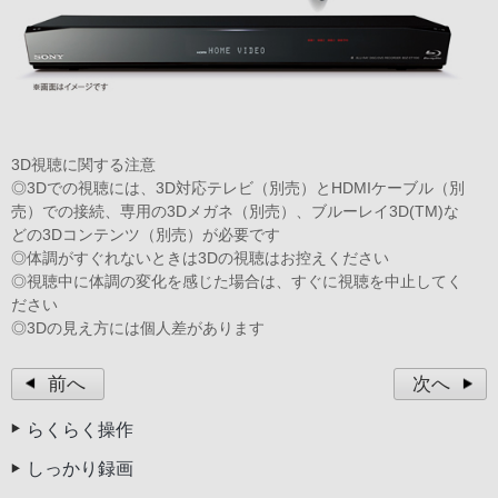
3D視聴に関する注意
◎3Dでの視聴には、3D対応テレビ（別売）とHDMIケーブル（別
売）での接続、専用の3Dメガネ（別売）、ブルーレイ3D(TM)な
どの3Dコンテンツ（別売）が必要です
◎体調がすぐれないときは3Dの視聴はお控えください
◎視聴中に体調の変化を感じた場合は、すぐに視聴を中止してく
ださい
◎3Dの見え方には個人差があります
前へ
次へ
らくらく操作
しっかり録画