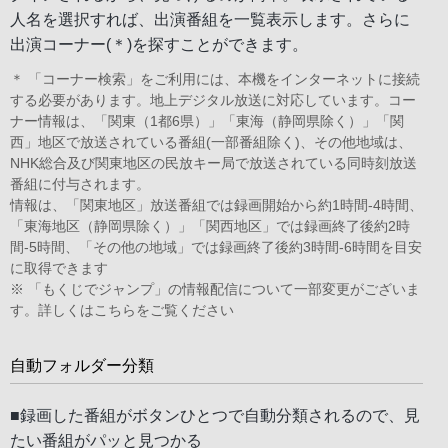
人名を選択すれば、出演番組を一覧表示します。さらに
出演コーナー(＊)を探すことができます。
＊ 「コーナー検索」をご利用には、本機をインターネットに接続
する必要があります。地上デジタル放送に対応しています。コー
ナー情報は、「関東（1都6県）」「東海（静岡県除く）」「関
西」地区で放送されている番組(一部番組除く)、その他地域は、
NHK総合及び関東地区の民放キー局で放送されている同時刻放送
番組に付与されます。
情報は、「関東地区」放送番組では録画開始から約1時間-4時間、
「東海地区（静岡県除く）」「関西地区」では録画終了後約2時
間-5時間、「その他の地域」では録画終了後約3時間-6時間を目安
に取得できます
※ 「もくじでジャンプ」の情報配信について一部変更がございま
す。詳しくは
こちら
をご覧ください
自動フォルダー分類
■録画した番組がボタンひとつで自動分類されるので、見
たい番組がパッと見つかる