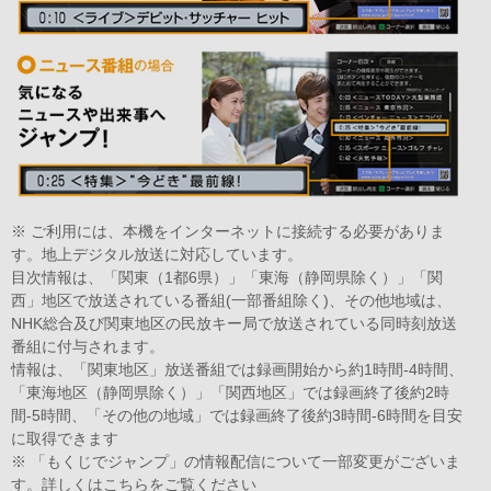
※ ご利用には、本機をインターネットに接続する必要がありま
す。地上デジタル放送に対応しています。
目次情報は、「関東（1都6県）」「東海（静岡県除く）」「関
西」地区で放送されている番組(一部番組除く)、その他地域は、
NHK総合及び関東地区の民放キー局で放送されている同時刻放送
番組に付与されます。
情報は、「関東地区」放送番組では録画開始から約1時間-4時間、
「東海地区（静岡県除く）」「関西地区」では録画終了後約2時
間-5時間、「その他の地域」では録画終了後約3時間-6時間を目安
に取得できます
※ 「もくじでジャンプ」の情報配信について一部変更がございま
す。詳しくは
こちら
をご覧ください