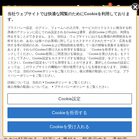
0
当社ウェブサイトでは快適な閲覧のためにCookieを利用しておりま
す。
ブルーレイディスクレコーダー
プライバシー設定、ログイン、フォームへの入力等、サービスのリクエストに相当する利
用者のアクションに応じてのみ設定されるCookieは通常、必須Cookieと呼ばれ、利用を
停止することができません。また、当社は、ウェブサイトにおけるお客様の利用状況を分
析するため、あるいは個々のお客様に対してよりカスタマイズされたサービス・広告を提
BDZ-ET1100
供する等の目的のため、Cookieおよび類似技術を使用して一定の情報を収集する場合が
あります。それらのCookieの受け入れを拒否する場合は、「Cookieを拒否する」をクリ
ックしてください。Cookie使用にご同意頂ける場合は、「Cookieを受け入れる」をクリ
ックして下さい。Cookie設定をカスタマイズする場合は「Cookie設定」をクリックして
ブルーレイディスク/DVDレコーダー
BDZ-ET1100
ください。Cookieの設定をいつでも管理することができます。選択したCookieの設定に
よっては、このウェブサイトの機能の一部が使用できなくなる場合があります。 詳細に
ついては、当社のCookieポリシーをご覧ください。個人情報の取扱いについては、プラ
イバシーポリシーをご覧ください。
商品の特長 | ブラビアとつないで楽しむ
詳細については、当社の
Cookieポリシー
をご覧ください。
個人情報の取扱いについては、
プライバシーポリシー
をご覧ください。
前へ
次へ
Cookie設定
Cookieを拒否する
「ブラビアリンク」対応
Cookieを受け入れる
リモコンひとつで簡単操作。視聴中の番組をハードディ