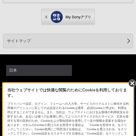
サイトマップ
日本
当社ウェブサイトでは快適な閲覧のためにCookieを利用しておりま
ソニーストアでのお買い物にあたって
す。
プライバシー設定、ログイン、フォームへの入力等、サービスのリクエストに相当する利
用者のアクションに応じてのみ設定されるCookieは通常、必須Cookieと呼ばれ、利用を
停止することができません。また、当社は、ウェブサイトにおけるお客様の利用状況を分
会社情報
採用情報
特約店のご案内
ニュースリリース
析するため、あるいは個々のお客様に対してよりカスタマイズされたサービス・広告を提
供する等の目的のため、Cookieおよび類似技術を使用して一定の情報を収集する場合が
環境情報
My Sony 利用規約
あります。それらのCookieの受け入れを拒否する場合は、「Cookieを拒否する」をクリ
ックしてください。Cookie使用にご同意頂ける場合は、「Cookieを受け入れる」をクリ
ックして下さい。Cookie設定をカスタマイズする場合は「Cookie設定」をクリックして