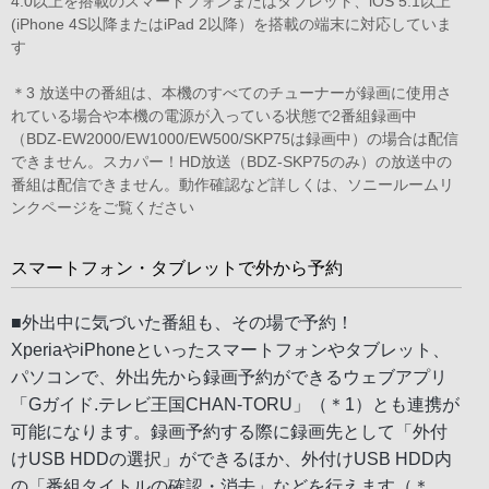
4.0以上を搭載のスマートフォンまたはタブレット、iOS 5.1以上
(iPhone 4S以降またはiPad 2以降）を搭載の端末に対応していま
す
＊3 放送中の番組は、本機のすべてのチューナーが録画に使用さ
れている場合や本機の電源が入っている状態で2番組録画中
（BDZ-EW2000/EW1000/EW500/SKP75は録画中）の場合は配信
できません。スカパー！HD放送（BDZ-SKP75のみ）の放送中の
番組は配信できません。
動作確認など詳しくは、ソニールームリ
ンクページをご覧ください
スマートフォン・タブレットで外から予約
■外出中に気づいた番組も、その場で予約！
XperiaやiPhoneといったスマートフォンやタブレット、
パソコンで、外出先から録画予約ができるウェブアプリ
「Gガイド.テレビ王国CHAN-TORU」（＊1）とも連携が
可能になります。録画予約する際に録画先として「外付
けUSB HDDの選択」ができるほか、外付けUSB HDD内
の「番組タイトルの確認・消去」などを行えます（＊