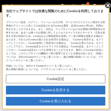
0
当社ウェブサイトでは快適な閲覧のためにCookieを利用しておりま
す。
ブルーレイディスクレコーダー
プライバシー設定、ログイン、フォームへの入力等、サービスのリクエストに相当する利
用者のアクションに応じてのみ設定されるCookieは通常、必須Cookieと呼ばれ、利用を
停止することができません。また、当社は、ウェブサイトにおけるお客様の利用状況を分
析するため、あるいは個々のお客様に対してよりカスタマイズされたサービス・広告を提
BDZ-EW500
供する等の目的のため、Cookieおよび類似技術を使用して一定の情報を収集する場合が
あります。それらのCookieの受け入れを拒否する場合は、「Cookieを拒否する」をクリ
ックしてください。Cookie使用にご同意頂ける場合は、「Cookieを受け入れる」をクリ
ックして下さい。Cookie設定をカスタマイズする場合は「Cookie設定」をクリックして
ブルーレイディスク/DVDレコーダー
BDZ-EW500
ください。Cookieの設定をいつでも管理することができます。選択したCookieの設定に
よっては、このウェブサイトの機能の一部が使用できなくなる場合があります。 詳細に
ついては、当社のCookieポリシーをご覧ください。個人情報の取扱いについては、プラ
イバシーポリシーをご覧ください。
商品の特長 | スマートフォン・タブレッ
詳細については、当社の
Cookieポリシー
をご覧ください。
トにつないで楽しむ
個人情報の取扱いについては、
プライバシーポリシー
をご覧ください。
Cookie設定
前へ
次へ
Cookieを拒否する
スマートフォンやタブレットで楽しむ
Cookieを受け入れる