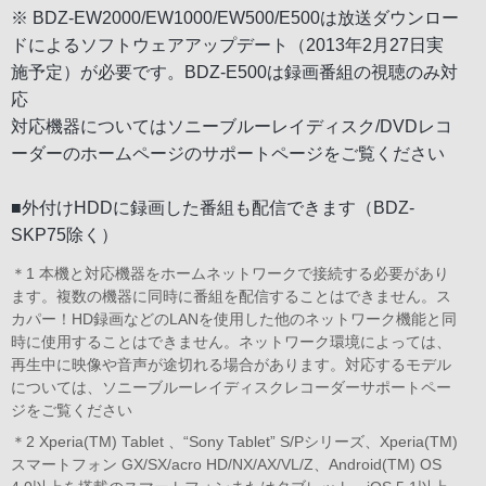
※ BDZ-EW2000/EW1000/EW500/E500は放送ダウンロー
ドによるソフトウェアアップデート（2013年2月27日実
施予定）が必要です。BDZ-E500は録画番組の視聴のみ対
応
対応機器についてはソニーブルーレイディスク/DVDレコ
ーダーのホームページのサポートページをご覧ください
■外付けHDDに録画した番組も配信できます（BDZ-
SKP75除く）
＊1 本機と対応機器をホームネットワークで接続する必要があり
ます。複数の機器に同時に番組を配信することはできません。ス
カパー！HD録画などのLANを使用した他のネットワーク機能と同
時に使用することはできません。ネットワーク環境によっては、
再生中に映像や音声が途切れる場合があります。
対応するモデル
については、ソニーブルーレイディスクレコーダーサポートペー
ジをご覧ください
＊2 Xperia(TM) Tablet 、“Sony Tablet” S/Pシリーズ、Xperia(TM)
スマートフォン GX/SX/acro HD/NX/AX/VL/Z、Android(TM) OS