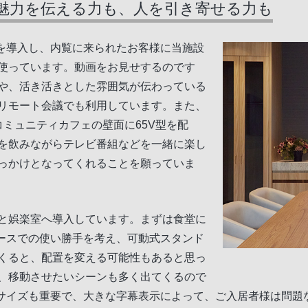
魅力を伝える力も、人を引き寄せる力も
アを導入し、内覧に来られたお客様に当施設
使っています。動画をお見せするのです
や、活き活きとした雰囲気が伝わっている
リモート会議でも利用しています。また、
ミュニティカフェの壁面に65V型を配
を飲みながらテレビ番組などを一緒に楽し
っかけとなってくれることを願っていま
と娯楽室へ導入しています。まずは食堂に
ペースでの使い勝手を考え、可動式スタンド
くると、配置を変える可能性もあると思っ
、移動させたいシーンも多く出てくるので
うサイズも重要で、大きな字幕表示によって、ご入居者様は問題