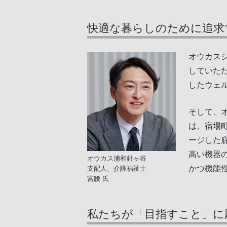
快適な暮らしのために追求
オウカス
していた
したウェ
そして、
は、宿場
ージした
高い機器
オウカス浦和針ヶ谷
かつ機能
支配人、介護福祉士
宮腰 氏
私たちが「目指すこと」に