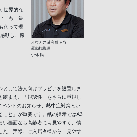
り世界的な
いても、最
も伺って現
に感動し、採
オウカス浦和針ヶ谷
運動指導員
小林 氏
ジとして法人向けブラビアを設置しま
も踏まえ、「視認性」をさらに重視し
やイベントのお知らせ、熱中症対策とい
ること」が重要です。紙の掲示ではA3
るい画面なら高齢者にも見やすく、情
した。実際、ご入居者様から「見やす