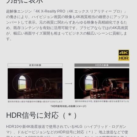
超解像エンジン「4K X-Reality PRO（4K エックス リアリティー プロ）」
の働きにより、ハイビジョン画質の映像も4K画質相当の緻密さにアップコ
ンバートして表示。元の画質に関わらずあらゆる映像を高精細化できるた
め、既存コンテンツを有効に活用可能です。ブラビアならではの4K高画質
が、幅広い画面サイズ展開も相まってビジネスの幅広いシーンに貢献しま
す。
HDR信号に対応（＊）
HDR10や新4K衛星放送で使用されているHLG（ハイブリッド・ログガン
マ）、ドルビービジョンなどのHDR信号に対応（＊）。地上放送などで使