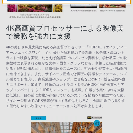
4K高画質プロセッサーによる映像美
で業務を強力に支援
4Kの美しさを最大限に高める高画質プロセッサー「HDR X1（エイチディー
アール エックスワン）」が、優れた解析能力で高精細・広色域・高コント
ラストの映像を実現。たとえば会議室でのプレゼン資料や、学校教室での映
像教材に表示される細かな文字・図表・グラフなども、卓越した描画性能で
明るく鮮明に描き出し、情報伝達をスムーズに。打合せや授業をより効率的
に進行できます。また、サイネージ用途では商品の質感やディテール、シズ
ル感までも表現し、商業施設やショップ、飲食店などのPR・販促活動を強
力にサポート。加えて、映像のコントラストを高めHDR相当の画質へとア
ップコンバートする「HDRリマスター」も搭載。白飛びや黒つぶれを大幅
に低減し、目の前に実物が存在しているかのような描画を可能にするため、
サイネージ用途でのPR効果が向上するのはもちろん、会議用途でも見やす
く伝わりやすい映像でコミュニケーション効率が向上します。