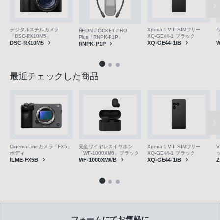
デジタルスチルカメラ
Xperia 1 VIII SIMフリー
REON POCKET PRO
「DSC-RX10M5」
XQ-GE44-1 ブラック
「
Plus「RNPK-P1P」
DSC-RX10M5
XQ-GE44-1/B
W
RNPK-P1P
最近チェックした商品
V
Cinema Lineカメラ「FX5」
完全ワイヤレスイヤホン
Xperia 1 VIII SIMフリー
ボディ
「WF-1000XM6」ブラック
XQ-GE44-1 ブラック
Z
ILME-FX5B
WF-1000XM6/B
XQ-GE44-1/B
フォームにてお気軽に