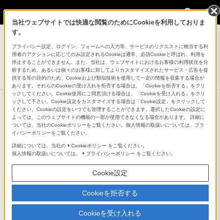
法人のお客様
当社ウェブサイトでは快適な閲覧のためにCookieを利用しておりま
業務用ディスプレイ・テレビ[法人向け] ブラ
す。
ビア
プライバシー設定、ログイン、フォームへの入力等、サービスのリクエストに相当する利
用者のアクションに応じてのみ設定されるCookieは通常、必須Cookieと呼ばれ、利用を
液晶モニター 法人向けブラビア
停止することができません。また、当社は、ウェブサイトにおけるお客様の利用状況を分
BZ30Lシリーズ
析するため、あるいは個々のお客様に対してよりカスタマイズされたサービス・広告を提
供する等の目的のため、Cookieおよび類似技術を使用して一定の情報を収集する場合が
あります。それらのCookieの受け入れを拒否する場合は、「Cookieを拒否する」をクリ
ックしてください。Cookie使用にご同意頂ける場合は、「Cookieを受け入れる」をクリ
ックして下さい。Cookie設定をカスタマイズする場合は「Cookie設定」をクリックして
ください。Cookieの設定をいつでも管理することができます。選択したCookieの設定に
次の特長へ
よっては、このウェブサイトの機能の一部が使用できなくなる場合があります。 詳細に
ついては、当社のCookieポリシーをご覧ください。個人情報の取扱いについては、プラ
高画質
イバシーポリシーをご覧ください。
詳細については、当社の
Cookieポリシー
をご覧ください。
個人情報の取扱いについては、
プライバシーポリシー
をご覧ください。
Cookie設定
Cookieを拒否する
Cookieを受け入れる