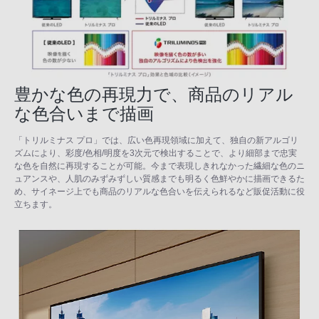
豊かな色の再現力で、商品のリアル
な色合いまで描画
「トリルミナス プロ」では、広い色再現領域に加えて、独自の新アルゴリ
ズムにより、彩度/色相/明度を3次元で検出することで、より細部まで忠実
な色を自然に再現することが可能。今まで表現しきれなかった繊細な色のニ
ュアンスや、人肌のみずみずしい質感までも明るく色鮮やかに描画できるた
め、サイネージ上でも商品のリアルな色合いを伝えられるなど販促活動に役
立ちます。