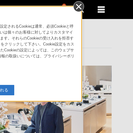
0
新規登録
るともっと便利に
るCookieは通常、必須Cookieと呼
いは個々のお客様に対してよりカスタマイ
す。それらのCookieの受け入れを拒否す
」をクリックして下さい。Cookie設定をカス
たCookieの設定によっては、このウェブサ
人情報の取扱いについては、プライバシーポリ
入れる