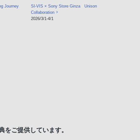
g Journey
SI-VIS × Sony Store Ginza Unison
Collaboration
2026/3/1-4/1
典をご提供しています。