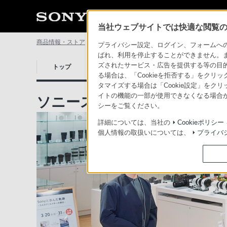
当社ウェブサイトでは快適な閲覧のた
商品情報・ストア
ソニーストアについて
ソニーストア 店舗
プライバシー設定、ログイン、フォームへの入
ばれ、利用を停止することができません。
先行展示
店舗情報
ズされたサービス・広告を提供する等の目的の
トップ
サービス一覧
情報一覧
アクセス
る場合は、「Cookieを拒否する」をクリッ
タマイズする場合は「Cookie設定」をク
イトの機能の一部が使用できなくなる場合が
ソニーストア 店舗のご案内
シーをご覧ください。
詳細については、当社の
Cookieポリシー
個人情報の取扱いについては、
プライバ