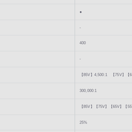
●
-
400
-
【85V】4,500:1 【75V】【6
300,000:1
【85V】【75V】【65V】【55
25%