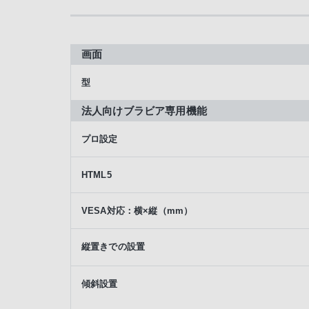
利便性
サポート
画面
型
環境性能
法人向けブラビア専用機能
プロ設定
HTML5
VESA対応：横×縦（mm）
縦置きでの設置
傾斜設置