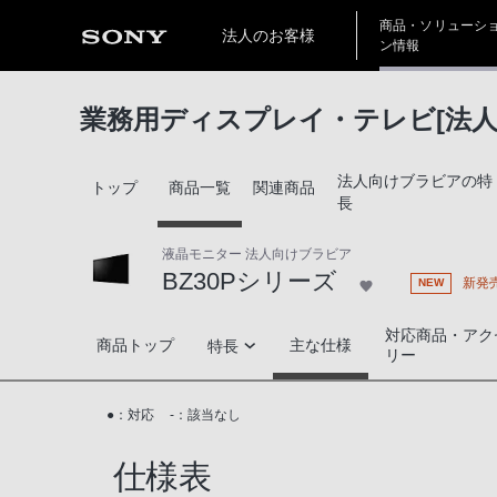
商品・ソリューシ
法人のお客様
ン情報
業務用ディスプレイ・テレビ[法人
法人向けブラビアの特
トップ
商品一覧
関連商品
長
液晶モニター 法人向けブラビア
BZ30Pシリーズ
新発
NEW
対応商品・アク
BZ30Pシリーズ
商品トップ
主な仕様
特長
リー
高画質
●：対応
-：該当なし
設置性・デザイン
仕様表