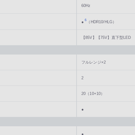
60Hz
6
●
（HDR10/HLG）
【85V】【75V】直下型LED 
フルレンジ×2
2
20（10+10）
●
●