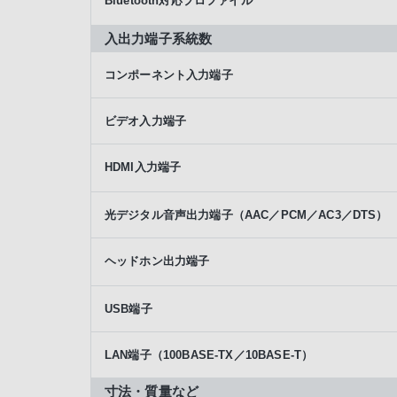
Bluetooth対応プロファイル
入出力端子系統数
コンポーネント入力端子
ビデオ入力端子
HDMI入力端子
光デジタル音声出力端子（AAC／PCM／AC3／DTS）
ヘッドホン出力端子
USB端子
LAN端子（100BASE-TX／10BASE-T）
寸法・質量など