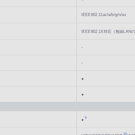
IEEE802.11ac/a/b/g/n/ax
IEEE802.1X対応（無線LAN
-
-
●
●
9
●
10