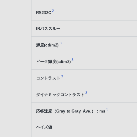
2
RS232C
IRパススルー
3
輝度(cd/m2)
3
ピーク輝度(cd/m2)
3
コントラスト
3
ダイナミックコントラスト
3
応答速度（Gray to Gray. Ave.）：ms
ヘイズ値