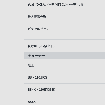
色域（DCIカバー率/NTSCカバー率）:％
最大表示色数
ピクセルピッチ
3
視野角（左右/上下）
チューナー
地上
BS・110度CS
BS4K・110度CS4K
BS8K